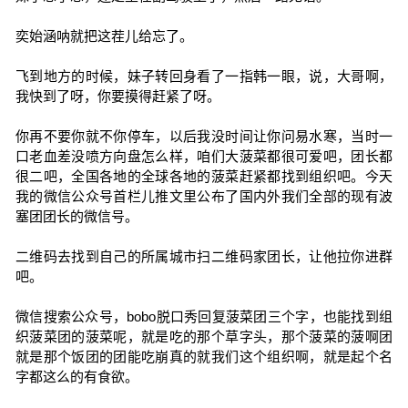
奕始涵呐就把这茬儿给忘了。
飞到地方的时候，妹子转回身看了一指韩一眼，说，大哥啊，
我快到了呀，你要摸得赶紧了呀。
你再不要你就不你停车，以后我没时间让你问易水寒，当时一
口老血差没喷方向盘怎么样，咱们大菠菜都很可爱吧，团长都
很二吧，全国各地的全球各地的菠菜赶紧都找到组织吧。今天
我的微信公众号首栏儿推文里公布了国内外我们全部的现有波
塞团团长的微信号。
二维码去找到自己的所属城市扫二维码家团长，让他拉你进群
吧。
微信搜索公众号，bobo脱口秀回复菠菜团三个字，也能找到组
织菠菜团的菠菜呢，就是吃的那个草字头，那个菠菜的菠啊团
就是那个饭团的团能吃崩真的就我们这个组织啊，就是起个名
字都这么的有食欲。