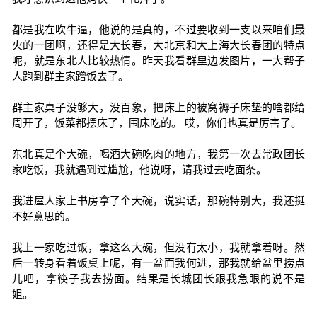
都是我在吹牛逼，他说的是真的，不过要收到一支以来咱们最
火的一团啊，还得是大长春，大北京和大上海大长春团的特点
呢，就是东北人比较热情。昨天我看群里边发图片，一大帮子
人跑到群主家蹭饭去了。
群主家桌子没够大，没百象，把床上的被窝褥子床垫的啥都给
周开了，饭菜都摆床了，围床吃的。 哎，你们也真是厉害了。
东北真是个大碗，喝酒大碗吃肉的地方，我第一次去常政团长
家吃饭，我就遇到过尴尬，他说呀，请我过去吃面条。
我进屋人家上书房拿了个大碗，说实话，那碗特别大，我还挺
不好意思的。
我上一家吃过饭，拿这么大碗，但没有太小，我就拿着呀。然
后一转身看着饭桌上呢，有一盆面我何进，那我就给盆里捞点
儿吧，拿筷子我去捞面。结果是长城团长跟我急眼的说不是
姐。