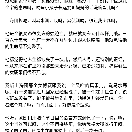
没想到这个小娘子想都没想，眼珠子都没咋一下跟孩子说这几
个字的意思啊，就是小孩子永远要听妈妈的话洗脑型儿吗？
上海团长呢，叫易水涵，哎呀，易使涵呐，很让我头疼啊。
他是个很变态很变态的强迫症，就是就变态到什么样儿哦。三
百六十五天，他有一天不在群里边儿跟大伙唠嗑，他就觉得他
的生命都不完整了。
他都觉得他人生都缺失了一块儿，然后人呢，还特别的正经，
他从来不在群里勾引那些未婚少女呀，已婚少妇啊，搞得群里
的女菠菜们很不开心。
我听上海团那个女博赛跟我说一个又啥的真事儿，说易水寒
呢。有一次加完班儿回家已经很晚了，被一个妹子拦住了，说
末班车没有了，能不能带她到市里，她拼油儿钱就是哈。你一
看这个妹子啊，有点儿面手，好像是个菠菜。
他呀，就随口用咱们节目里的语言方式调侃了一下，说，啊，
这个当然可以呀，这个不用拼钱啊，你给我摸大腿就行了呀。
妹子想了想，还是坐在副驾驶上了，然后一路无语。