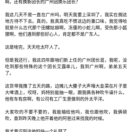
啊，还有换新团长的广州团换乐团长？
我这几天不是一直在广州吗，明天我要上深圳了，我实在搁这
地方待不下去。真的，我真真吃不惯这边的重口味，我觉得哈
就是什么古代那个田螺姑娘啊，冻僵的小蛇儿啊，受伤那小狐
狸啊，他们遇到那些好心人，肯定都不是广东人。
这是啥完，天天吃太吓人了。
但是我还行，我这四年跟咱们新上任的广州团长混，我呢，没
吃到那些特殊的这个团长艾露串儿，我到广州啊，弟弟五天
了。
这货带我撸了五天的路，边摊儿大腰子大声嚎大韭菜在片子里
大啤酒上，哎呀，妈特别能抽一眼，跟我俩各种吹牛逼什么，
他有车有房啊，有公司有工厂生意做到的外太平洋。
大家吹的不要不要的，我能输给他吗，我也跟他吹，我俩顿
吹，直到昨天晚上他开着他的阿爸过来找我的时候。
我才意识到这他妈快一个礼拜了。