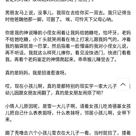
男朋友马上说，没事儿，我现在去给你买一双去。我只记得当
时他爸踹他那一脚，可狠了。 唉，可怜天下父母心呐。
你是我的神说睡前小侄女闹着让我妈给她糖吃，怕坏牙，老妈
不给她吃糖，小丫头就哭闹着在地上打滚儿跟我妈气的，冲着
我的脑袋就是一巴掌，然后指着一脸懵逼的我对小侄女儿说，
再不听话，我就这么样死儿揍你。看见没快进门，快进门看看
我，再看个老妈鉴定的神情爬起来，乖乖猴儿睡觉去了。
真的是妈妈，我是招谁惹谁呀。
哎，现在小孩儿啊，真的是都特别的现实学一家大儿子吧，在
幼儿园跟女朋友闹翻了，真的是女朋友闹烦了哟？
小情人儿原因呢，是雪一大儿子啊，请着女孩儿吃肯德基女孩
儿把自己什么表表姐呀，什么表妹呀，邻居小孩儿啊，全带下
来。
踢了秃噜去六个小孩儿雪衣在大儿子一看，当时就捡了，搂着