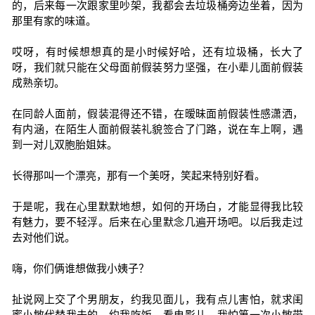
的，后来每一次跟家里吵架，我都会去垃圾桶旁边坐着，因为
那里有家的味道。
哎呀，有时候想想真的是小时候好哈，还有垃圾桶，长大了
呀，我们就只能在父母面前假装努力坚强，在小辈儿面前假装
成熟亲切。
在同龄人面前，假装混得还不错，在暧昧面前假装性感潇洒，
有内涵，在陌生人面前假装礼貌签合了门路，说在车上啊，遇
到一对儿双胞胎姐妹。
长得那叫一个漂亮，那有一个美呀，笑起来特别好看。
于是呢，我在心里默默地想，如何的开场白，才能显得我比较
有魅力，要不轻浮。后来在心里默念几遍开场吧。以后我走过
去对他们说。
嗨，你们俩谁想做我小姨子？
扯说网上交了个男朋友，约我见面儿，我有点儿害怕，就求闺
蜜小敏代替我去的，约我吃饭，看电影儿，我怕第一次小敏带