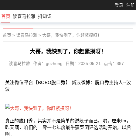
登录
注册
首页
读喜马拉雅
抖知识
首页
>
读喜马拉雅
>
大哥，我快到了，你赶紧摸呀！
大哥，我快到了，你赶紧摸呀！
读喜马拉雅
作者：gezhong
日期：2025-05-21
点击：887
关注微信平台【BOBO脱口秀】 新浪微博：脱口秀主持人--波
波
真正的脱口秀，其实并不是简单的说段子而已。哟，厘米fm，
昨天啊，咱们的二零一七年度最牛菠菜团评选活动开始，以后
啊。