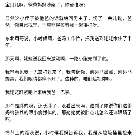
宝贝儿啊，爸爸妈妈吵架了，你帮谁呀？
显然这小侄子被他爸的话就给问男主了，愣了一会儿说，爸
爸，你自己找咒，干嘛非得拉着我一起挨打呀。
东北周哥说，小时候啊，爸妈工作忙，把我送到姥姥家住了半
年。
那天啊，姥姥送我回来激动啊，一路小跑先到了家。
我爸看见我一巴掌打过来了，我告诉你，别碰马蜂窝，别碰马
蜂窝，我们眼睛都睁不开了。这种的，咱们遮视你呢。
我姥姥赶紧跑上来给我爸一巴掌。
那个是胖的呀，还长胖了，没看出来吗，谁到了你说你们这爹
妈给孩养的跟小瘦猴似的，那姥姥就被胖点儿怎么还遮眼睛了
呢。
情节上的烟灰说，小时候我妈告诉我，我是从垃圾桶里捡来