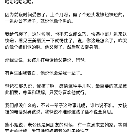
哈哈哈哈哈哈。
因为前段时间受伤了，上个月呀，剪了个短头发袜短袜短的，
一进办公室墙子，就说他像个男的。
我给气哭了，这时候啊，也不怎么那么巧，快递小哥儿进来送
快递，看见王美丽哭一下就愣住了，说，你这是怎么了，咋哭
的像个娘们似的啊。他又哭了，然后就去健身吧。
那绿豆说，女孩儿打电话给父亲说，爸爸。
有男生跟我表白，他说他会爱我一辈子。
爸爸在那头说，傻孩子啊，感情这种事儿呢，最重要的就是彼
此相爱，尊重和理解，只要你喜欢他就行。
我们都没什么的，不过一辈子这种事儿呢，谁也说不准。 女孩
挂的电话对男孩说，我爸说不准你这孩子话不说全意思。
熊小姐说，老公还是男朋友的时候，有一次周末去她家，等到
要走的时候，发现她妈妈把我的鞋子给洗了。