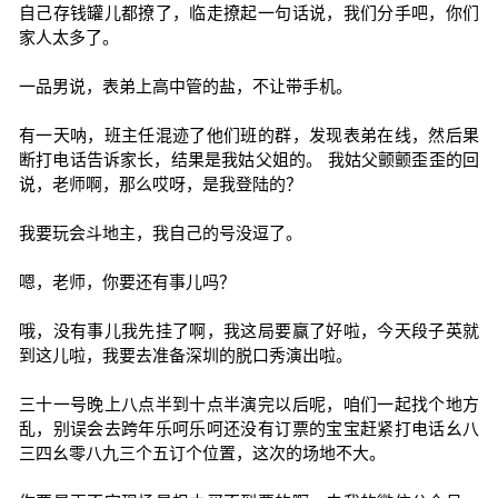
自己存钱罐儿都撩了，临走撩起一句话说，我们分手吧，你们
家人太多了。
一品男说，表弟上高中管的盐，不让带手机。
有一天呐，班主任混迹了他们班的群，发现表弟在线，然后果
断打电话告诉家长，结果是我姑父姐的。 我姑父颤颤歪歪的回
说，老师啊，那么哎呀，是我登陆的？
我要玩会斗地主，我自己的号没逗了。
嗯，老师，你要还有事儿吗？
哦，没有事儿我先挂了啊，我这局要赢了好啦，今天段子英就
到这儿啦，我要去准备深圳的脱口秀演出啦。
三十一号晚上八点半到十点半演完以后呢，咱们一起找个地方
乱，别误会去跨年乐呵乐呵还没有订票的宝宝赶紧打电话幺八
三四幺零八九三个五订个位置，这次的场地不大。