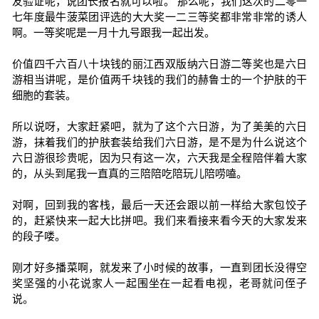
友验证呢，说团长报名就可以啦。 那么呢，我们这次的二零一
七年度最牛菠菜团评选的大大奖一二三等奖都非常非常的诱人
啊。一等奖呢是一月十九号跟我一起出发。
价值四千六百八十块钱的丽江西双版纳六日游二等奖也是六日
游相当讲呢，是价值两千块钱的我们的赫鲁士的一个护肤的干
细胞的套装。
所以说呀，大家赶紧吧，就为了这个六日游，为了美美的六日
游，抹着我们的护肤套装给我们六日游，是不是为什么说这个
六日游很珍贵呢，因为只有这一次，六天我是全程陪伴着大家
的，从头到尾我一直真的三陪陪吃陪玩儿陪唠嗑。
对啊，回到我的客栈，最后一天还会跟以前一样给大家包饺子
的，赶紧快来一起大比拼吧。我们来看接来看今天的大家发来
的段子喽。
刚才好多播菜啊，就发来了小时候的故事，一直到团长没得空
奖坚强的小花说家人一起围坐在一起看电视，老哥就问侄子
说。