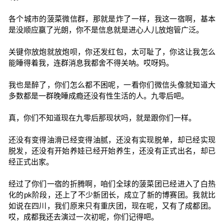
各个城市的菠菜微信群，那就是炸了一样，我这一宿啊，基本
是没顺应赢了光朗，你不是信息就是进心人儿放炮管广泛。
关键你放炮就放炮呗，你还发红包，太可耻了，你这让我怎么
能睡得着我，连群消息我都舍不得关呐。哎呀妈。
我也是醉了，你们怎么都不困呢，一看你们微信头像就知道大
多数都是一群晚睡成瘾还没有性生活的人。九零后吧。
真，你们不知道现在九零后那现状吗，就是跟你们一样。
还没有变得油滑已经变得油腻，还没有实现脱单，却已经实现
脱发，还没有开始养娃已经开始养生，还没有正式出名，却已
经正式出家。
经过了你们一宿的折腾啊，咱们全球的菠菜团已经进入了白热
化的pk阶段，还上了不少新团长，成立了新的博赛团。我就比
如说在四川，我们原来只有重庆团，现在呢，又有了成都团。
哎，成都我还去演过一次初呢，你们记得吧。