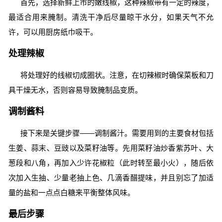
首先，选择新鲜上市的嫩线椒，这种辣椒带有一定的辣度，
最适合用来腌制。清洗干净后尽量晾干水分，如果天气不允
许，可以用厨房纸巾吸干。
处理辣椒
将处理好的线椒切成圈状。注意，在切辣椒时确保菜板和刀
具干燥无水，否则容易导致腌制品变质。
调制酱料
接下来是关键步骤——调制酱汁。需要用到的主要食材包括
生姜、蒜末、豆豉以及菜籽油等。先用菜籽油炒香紫苏叶、大
葱段和八角，再加入少许花椒粒（此时转至最小火），随后依
次加入生抽、少量老抽上色、几滴香醋提味，并且别忘了加适
量的盐和一点点白糖来平衡整体风味。
最后步骤