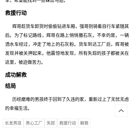
车，希望能找到一些蛛丝马迹。
救援行动
辉哥趁货车卸货时偷偷钻进车厢，强哥则骑着自行车紧随其
后。为了标记路线，辉哥在路上悄悄撒石灰。不幸的是，一辆
洒水车经过，冲走了地上的石灰粉。货车到达工厂后，辉哥被
发现并被关押起来。他震惊地发现，所有失踪的孩子都被关在
这里，被迫做苦力。
成功解救
结局
历经磨难的男孩终于回到了久违的家，重新过上了无忧无虑
的幸福生活。
长发男孩
黑心工厂
失踪
救援行动
解救