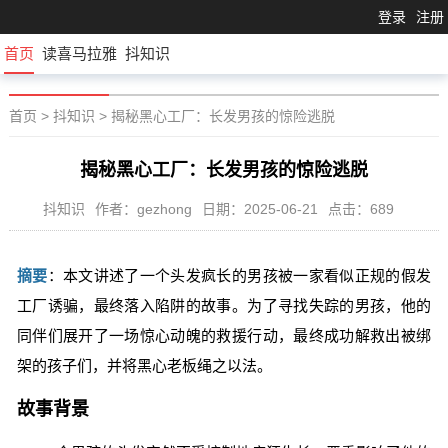
登录
注册
首页
读喜马拉雅
抖知识
首页
>
抖知识
>
揭秘黑心工厂：长发男孩的惊险逃脱
揭秘黑心工厂：长发男孩的惊险逃脱
抖知识
作者：gezhong
日期：2025-06-21
点击：689
摘要
：本文讲述了一个头发疯长的男孩被一家看似正规的假发
工厂诱骗，最终落入陷阱的故事。为了寻找失踪的男孩，他的
同伴们展开了一场惊心动魄的救援行动，最终成功解救出被绑
架的孩子们，并将黑心老板绳之以法。
故事背景