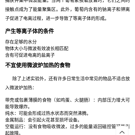
捕获并集中微波能量。当两个葡萄紧挨着放置时，它们之间的
接触点成为了能量聚集区。此外，葡萄内含有的钠离子和钾离
子促进了电离过程，进一步导致了等离子体的形成。
产生等离子体的条件
存在足够的水分
物体大小与微波有效波长相匹配
含有可促进电离的盐离子
不宜使用微波炉加热的食物
除了上述实验外，还有许多日常生活中常见的物品不适合放
入微波炉加热：
带壳或包裹薄膜的食物（如鸡蛋、火腿肠）：内部压力增大可
能导致爆炸。
纯水：可能会形成过热水状态而突然沸腾。
金属制品：会引起火花甚至损坏设备。
空载运行：没有食物吸收微波，过多的能量返回磁控管可能引
起故障。