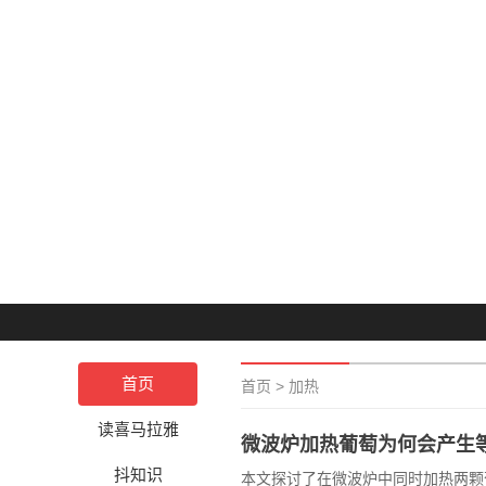
首页
首页
>
加热
读喜马拉雅
微波炉加热葡萄为何会产生
抖知识
本文探讨了在微波炉中同时加热两颗