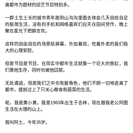
离都市为题材的综艺节目特别多。
一群土生土长的城市青年跑到山沟沟里面去体会几天自给自足
的极简生活，没有的手机和网络嘉宾们白天在田间劳作，晚上
聚在星光下把脚言欢。
这样的自由自在的场景给屏幕，外加着班，吃着外卖的我们极
大的心理安慰。
但是节目是节目，在现实中都市生活就像一个巨大的鱼缸，我
们靠他生存，同时也被他囚禁。
无处遁逃，但是我们之中也有狠角色，他们不顾一切地逃离了
都市，提前过上了只关心粮食和蔬菜的生活。
呃，我是黄小黄，我是1983年出生于吉林，现在跟我老公阿图
生活在大理的山上。
我叫阿土，今年35岁。