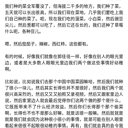
我们种的菜全军覆没了，但海拔二千多的地方，我们种了菜，
五天就可以长出很高，所以我们现在菜地，几乎我们要吃上我
们自己种的菜了。呃，现在我们吃的菠菜，小白菜，然后豌豆
尖儿，然后葱都可以吃了，然后它还在长的，我们还种了草莓
什么呃，各种豆儿。
嗯，然后茄茄子，辣椒，西红柿，这些都有。
有的时候，好像我们就像在郭佳佳一样，好像在别人的眼光里
边，或者是大多数人眼眼光里边我们两个做这些事情好幼稚
啊。
比如说，比如说我们去那个中国中国菜园嘛哈，然后我们就种
了很小一块儿，然后其实长得也并不是很好，然后我们两个就
很兴高采烈的，然后又又又拍照又录视频，然后又跟家里边人
说，然后家里边人就会最后觉得你们这两个做的那个是什么，
它既既带来不了什么经济效益，然后你们长得那个那个偷菜
啊，长得也不也不是那么好嘛，就是这很一般嘛。然后就就是
就是我们就会因为这种很小很小的事情，就是可能在别人眼里
看起来很很不起眼很幼稚的事情。再有，我们就会真的会令我