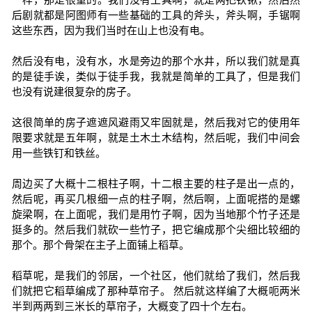
后剧就都是阿图师有一些基础的工具的斧头，斧头啊，手锯啊
这些东西，因为我们当时在山上也没有电。
然后没有电，没有水，水是旁边的那个水井，所以我们就是真
的是徒手诶，类似于徒手我，我就是简单的工具了，但是我们
也没有说建很复杂的房子。
这很简单的房子遮遮风避雨又牢固就是，然后我对它的使用年
限要求就是五年啊，就是土木土木结构，然后呢，我们中间会
用一些铁钉和铁丝。
周边买了大概十二根柱子啊，十二根主要的柱子是出一点的，
然后呢，再买几根细一点的柱子啊，然后啊，上面呢搭的是螺
旋梁啊，在上面呢，我们是用竹子啊，因为当地那个竹子还是
挺多的。然后我们就砍一些竹子，把它编成那个尖细比较细的
那个。那个骨架在主子上面铺上稻草。
稻草呢，是我们的邻居，一个社区，他们就给了我们，然后我
们就把它稻草编成了那种草帘子。 然后就这样编了大概呃两米
半到两两到三米长的草帘子，大概变了四十个左右。