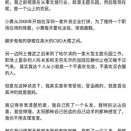
呃，我之前呢是在从事文旅行业，就是主题乐园，然后我现在
呢，是一个山上的农民。
小黄从2006年开始在深圳一家外资企业打拼，为了维持一个职
场白领的体面，小黄每天要化淡妆，穿高跟鞋。
脚步匆匆的穿梭在高大的CBD大楼之间。
另一边阿土推武之后来到了哈尔滨的一家大型主题乐园工作，
职场上复杂的人际关系和无穷无尽的加班应酬也让他又喘不过
气来。 其实我这个人从小就是一个不喜欢化妆，不喜欢买衣服
的人。
但是在这种状态下，我其实是非常受呃，受诟病的，就是首当
其冲的就是我妈。
我记得非常清楚的是，我自己剪了一个头发，我特别沾沾自
喜，我觉得哦，太阳那种自己创造的自己动手的那种感觉了，
我也不用去理发室。
然后我记得那天我就去我妈家吃饭嘛。我剪了一个头发，我就