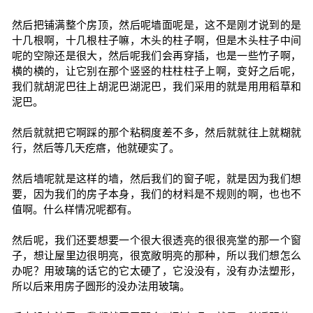
然后把铺满整个房顶，然后呢墙面呢是，这不是刚才说到的是
十几根啊，十几根柱子嘛，木头的柱子啊，但是木头柱子中间
呢的空隙还是很大，然后呢我们会再穿插，也是一些竹子啊，
横的横的，让它别在那个竖竖的柱柱柱子上啊，变好之后呢，
我们就胡泥巴往上胡泥巴湖泥巴，我们采用的就是用用稻草和
泥巴。
然后就就把它啊踩的那个粘稠度差不多，然后就就往上就糊就
行，然后等几天疙瘩，他就硬实了。
然后墙呢就是这样的墙，然后我们的窗子呢，就是因为我们想
要，因为我们的房子本身，我们的材料是不规则的啊，也也不
值啊。什么样情况呢都有。
然后呢，我们还要想要一个很大很透亮的很很亮堂的那一个窗
子，想让屋里边很明亮，很宽敞明亮的那种，所以我们想怎么
办呢？用玻璃的话它的它太硬了，它没没有，没有办法塑形，
所以后来用房子圆形的没办法用玻璃。