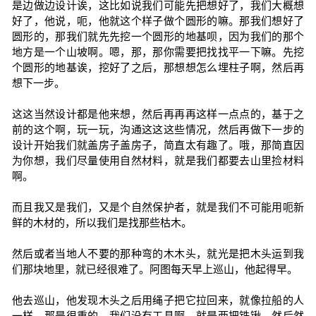
是边做边设计诶，这比如说我们可能先把想好了，我们大概想
好了，他说，呃，他就这个样子做个圆形的嘛。那我们想好了
圆形的，那我们就先先挖一个圆形的地基呗，因为我们的那个
地方是一个山坡啊。嗯，那，那你需要把找找平一下嘛。先挖
个圆形的地基诶，挖好了之后，那想想怎么埋柱子啊，然后再
想下一步。
这这当然设计都是他来想，然后再再再这样一点点的，基于之
前的这个啊，玩一玩，沟通这这这些情况，然后再做下一步的
设计开始我们就盖房子盖房子，简直太有趣了。哦，那简直因
为你想，我们尽量使用自然材料，就是我们都要去山里捡材料
啊。
而且我又是我们，又是个自然保护者，就是我们不可能用呃新
鲜的木材的，所以我们是找那些枯木。
然后或者当地人不要的那种弯的木木头，就光是把木头运到我
们那块地里，就已经很难了。阿图每天早上巡山，他起得早。
他去巡山，他发现木头之后用绳子把它拉回来，就像拉船的人
一样，那是很重的。我们没有工具啊，就是两把铁锹，然后然