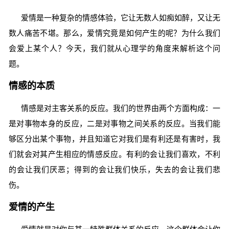
爱情是一种复杂的情感体验，它让无数人如痴如醉，又让无
数人痛苦不堪。那么，爱情究竟是如何产生的呢？为什么我们
会爱上某个人？今天，我们就从心理学的角度来解析这个问
题。
情感的本质
情感是对主客关系的反应。我们的世界由两个方面构成：一
是对事物本身的反应，二是对事物之间关系的反应。当我们能
够区分出某个事物，并且知道它对我们是有利还是有害时，我
们就会对其产生相应的情感反应。有利的会让我们喜欢，不利
的会让我们厌恶；得到的会让我们快乐，失去的会让我们悲
伤。
爱情的产生