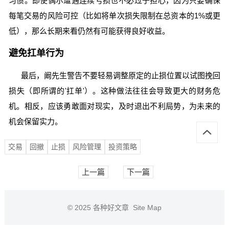
习惯。即使偶尔遭遇连续亏损也不必过于担心，因为只要确保
每笔交易的风险可控（比如将单次损失限制在总资本的1%或更
低），那么长期来看仍然有可能获得良好收益。
避免扛单行为
最后，阚先生警告不要轻易调整原定的止损位置以试图挽回
损失（即所谓的'扛单'）。这种做法往往会导致更大的财务危
机。相反，应该勇敢面对现实，及时退出不利局势，为未来的
机会保留实力。
交易
回撤
止损
风险管理
投资策略
上一篇
下一篇
© 2025
各种好文章
Site Map