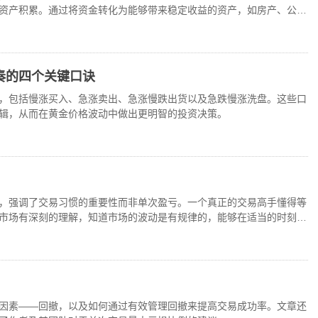
资产积累。通过将资金转化为能够带来稳定收益的资产，如房产、公司
从而有更多时间去享受
奏的四个关键口诀
，包括慢涨买入、急涨卖出、急涨慢跌出货以及急跌慢涨洗盘。这些口
辑，从而在黄金价格波动中做出更明智的投资决策。
，强调了交易习惯的重要性而非单次盈亏。一个真正的交易高手懂得等
市场有深刻的理解，知道市场的波动是有规律的，能够在适当的时刻做
因素——回撤，以及如何通过有效管理回撤来提高交易成功率。文章还