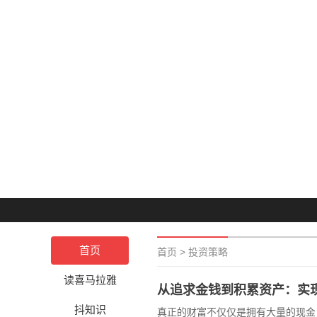
首页
首页
>
投资策略
读喜马拉雅
从追求金钱到积累资产：实
抖知识
真正的财富不仅仅是拥有大量的现金