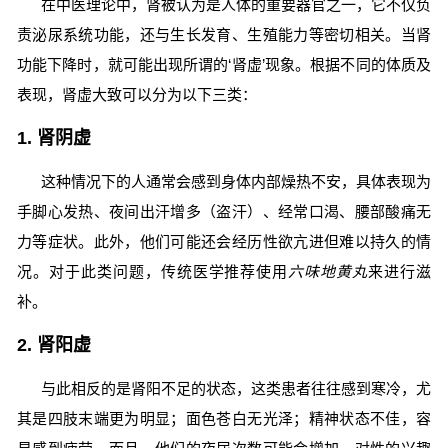
在中医理论中，肾被认为是人体的重要器官之一，它不仅负
责泌尿系统功能，还与生长发育、生殖能力等密切相关。当肾
功能下降时，就可能出现所谓的‘肾虚’现象。根据不同的体质及
表现，肾虚大致可以分为以下三类：
1. 肾阴虚
这种情况下的人通常会感到身体内部燥热不安，具体表现为
手脚心发热、夜间出汗增多（盗汗）、经常口渴、腰部酸痛无
力等症状。此外，他们可能还会经历性欲亢进但难以持久的情
况。对于此类问题，传统医学推荐使用
六味地黄丸
来进行滋
补。
2. 肾阳虚
与此相反的是肾阳不足的状态，这类患者往往感到寒冷，尤
其是四肢末端更为明显；面色苍白无光泽；精神状态不佳，容