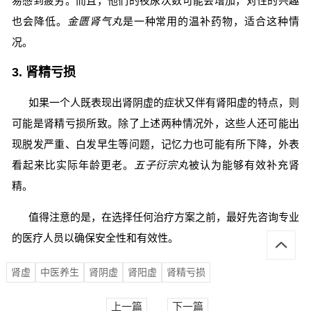
易感到疲劳。而且，他们的夜尿次数可能会增加，对性的兴趣
也会降低。
金匮肾气丸
是一种常用的温补药物，适合这种情
况。
3. 肾精亏损
如果一个人既表现出肾阴虚的症状又伴有肾阳虚的特点，则
可能是肾精亏损所致。除了上述两种情况外，这些人还可能出
现脱发严重、白发早生等问题，记忆力也可能有所下降，外表
看起来比实际年龄更老。
五子衍宗丸
被认为能够有效补充肾
精。
值得注意的是，在选择任何治疗方案之前，最好先咨询专业
的医疗人员以确保安全性和有效性。
肾虚
中医养生
肾阴虚
肾阳虚
肾精亏损
上一篇
下一篇