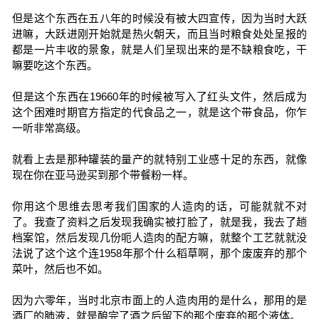
但是这个东西在五八年的时候没有被大四宣传，因为当时大跃
进嘛，大跃进刚开始就是热火朝天，而且当时粮食处处呈报的
都是一片丰收的景象，就是人们呈现出来的是不缺粮食吃，干
嘛要吃这个东西。
但是这个东西在19660年的时候被写入了红头文件，然后成为
这个困难时期官方指定的代食品之一，就是这个带食品，你乍
一听非常高级。
就看上去是那种罐装的量产的就特别工业感十足的东西，就像
现在你在亚马逊买到那个带餐粉一样。
你用这个思维去思考我们国家的人造肉的话，可能就就不对
了。我查了资料之后发现我确实被打脸了，就是我，我去了趟
档案馆，然后发现几份呃人造肉的配方嘛，就整个工艺就就没
法说了这个这个连1958年那个什么稻草啊，那个废废弃的那个
菜叶，然后也不如。
因为六零年，当时北京市面上的人造肉用的是什么，那用的是
酒厂的肺液，就是酿完了酒之后留下的那个废弃的那个液体。