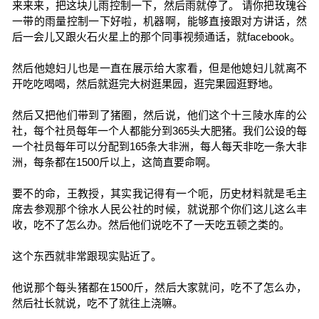
来来来，把这块儿雨控制一下，然后雨就停了。 请你把玫瑰谷
一带的雨量控制一下好啦，机器啊，能够直接跟对方讲话，然
后一会儿又跟火石火星上的那个同事视频通话，就facebook。
然后他媳妇儿也是一直在展示给大家看，但是他媳妇儿就离不
开吃吃喝喝，然后就逛完大树逛果园，逛完果园逛野地。
然后又把他们带到了猪圈，然后说，他们这个十三陵水库的公
社，每个社员每年一个人都能分到365头大肥猪。我们公设的每
一个社员每年可以分配到165条大非洲，每人每天非吃一条大非
洲，每条都在1500斤以上，这简直要命啊。
要不的命，王教授，其实我记得有一个呃，历史材料就是毛主
席去参观那个徐水人民公社的时候，就说那个你们这儿这么丰
收，吃不了怎么办。然后他们说吃不了一天吃五顿之类的。
这个东西就非常跟现实贴近了。
他说那个每头猪都在1500斤，然后大家就问，吃不了怎么办，
然后社长就说，吃不了就往上浇嘛。