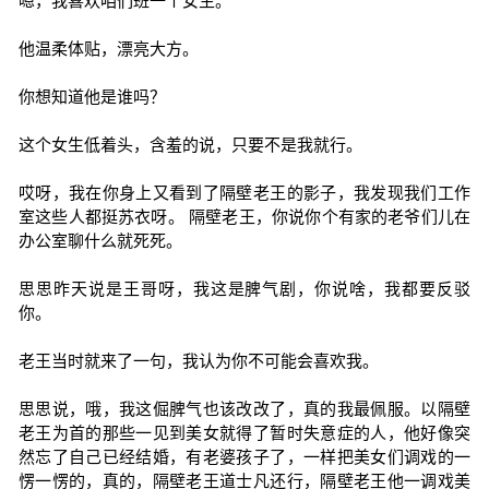
嗯，我喜欢咱们班一个女生。
他温柔体贴，漂亮大方。
你想知道他是谁吗？
这个女生低着头，含羞的说，只要不是我就行。
哎呀，我在你身上又看到了隔壁老王的影子，我发现我们工作
室这些人都挺苏衣呀。 隔壁老王，你说你个有家的老爷们儿在
办公室聊什么就死死。
思思昨天说是王哥呀，我这是脾气剧，你说啥，我都要反驳
你。
老王当时就来了一句，我认为你不可能会喜欢我。
思思说，哦，我这倔脾气也该改改了，真的我最佩服。以隔壁
老王为首的那些一见到美女就得了暂时失意症的人，他好像突
然忘了自己已经结婚，有老婆孩子了，一样把美女们调戏的一
愣一愣的，真的，隔壁老王道士凡还行，隔壁老王他一调戏美