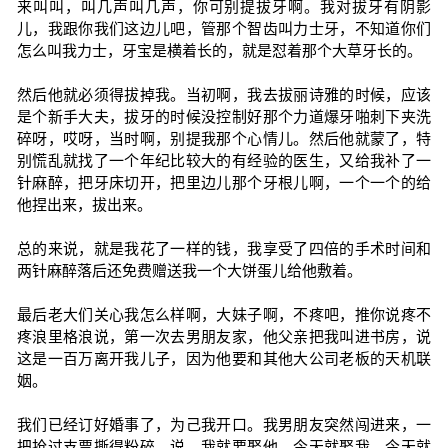
来叫叫，叫几声叫几声，你可别提拔牙啊。我对拔牙有阴影
儿，我跟你我们这边儿吧，管那个智齿叫力士牙，不知道你们
怎么叫我力士，牙宝是横着长的，就是怼着那个大草牙长的。
然后他就必须得拔掉我。当初啊，我去拔丽诗雅的时候，应该
是个新手大夫，拔牙的时候没控制好那个力道爆牙啪刺下夹洗
碎呀，哎呀，当时啊，别提我那个心情儿。然后他就蒙了，特
别慌乱就找了一个年纪比较大的有经验的医生，又给我补了一
针麻醉，把牙床切开，把里边儿那个牙根儿啊，一个一个的给
他捏出来，拔出来。
总的来说，就是我花了一样的钱，我享受了四倍的手术时间和
两针麻醉落后还免费赠送我一个大饼蛋儿给他敷着。
最后老大们关心我怎么样啊，大妹子啊，不疼吧，推你说疼不
疼浪里格浪说，第一次去男朋友家，他父亲把我叫进书房，说
这是一百万离开我儿子，因为他要和其他大公司老板的天机联
姻。
我们已经订好婚事了，为己我开口。我男朋友突然闯进来，一
把抢过支票撕得粉碎，说，我就要娶他，今天就娶我，今天就