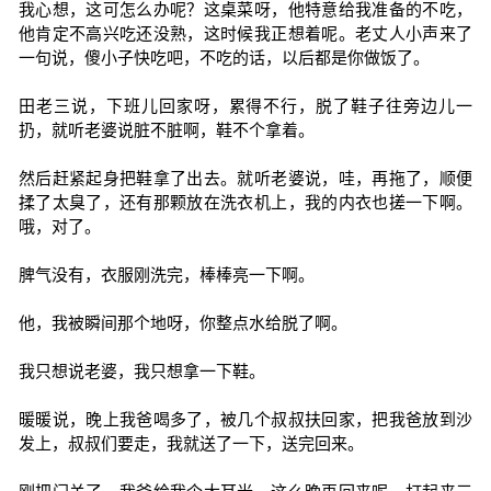
我心想，这可怎么办呢？这桌菜呀，他特意给我准备的不吃，
他肯定不高兴吃还没熟，这时候我正想着呢。老丈人小声来了
一句说，傻小子快吃吧，不吃的话，以后都是你做饭了。
田老三说，下班儿回家呀，累得不行，脱了鞋子往旁边儿一
扔，就听老婆说脏不脏啊，鞋不个拿着。
然后赶紧起身把鞋拿了出去。就听老婆说，哇，再拖了，顺便
揉了太臭了，还有那颗放在洗衣机上，我的内衣也搓一下啊。
哦，对了。
脾气没有，衣服刚洗完，棒棒亮一下啊。
他，我被瞬间那个地呀，你整点水给脱了啊。
我只想说老婆，我只想拿一下鞋。
暖暖说，晚上我爸喝多了，被几个叔叔扶回家，把我爸放到沙
发上，叔叔们要走，我就送了一下，送完回来。