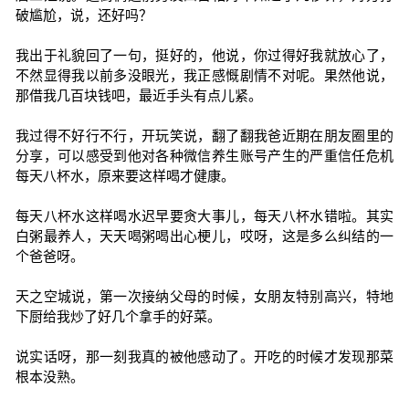
破尴尬，说，还好吗？
我出于礼貌回了一句，挺好的，他说，你过得好我就放心了，
不然显得我以前多没眼光，我正感慨剧情不对呢。果然他说，
那借我几百块钱吧，最近手头有点儿紧。
我过得不好行不行，开玩笑说，翻了翻我爸近期在朋友圈里的
分享，可以感受到他对各种微信养生账号产生的严重信任危机
每天八杯水，原来要这样喝才健康。
每天八杯水这样喝水迟早要贪大事儿，每天八杯水错啦。其实
白粥最养人，天天喝粥喝出心梗儿，哎呀，这是多么纠结的一
个爸爸呀。
天之空城说，第一次接纳父母的时候，女朋友特别高兴，特地
下厨给我炒了好几个拿手的好菜。
说实话呀，那一刻我真的被他感动了。开吃的时候才发现那菜
根本没熟。