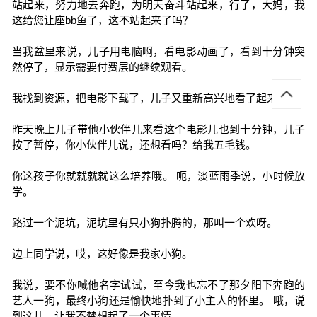
站起来，努力地去奔跑，为明天奋斗站起来，行了，大妈，我
这给您让座bb鱼了，这不站起来了吗？
当我盆里来说，儿子用电脑啊，看电影动画了，看到十分钟突
然停了，显示需要付费层的继续观看。
我找到资源，把电影下载了，儿子又重新高兴地看了起来。
昨天晚上儿子带他小伙伴儿来看这个电影儿也到十分钟，儿子
按了暂停，你小伙伴儿说，还想看吗？给我五毛钱。
你这孩子你就就就就这么培养哦。 呃，淡蓝雨季说，小时候放
学。
路过一个泥坑，泥坑里有只小狗扑腾的，那叫一个欢呀。
边上同学说，哎，这好像是我家小狗。
我说，要不你喊他名字试试，至今我也忘不了那夕阳下奔跑的
艺人一狗，最终小狗还是愉快地扑到了小主人的怀里。 哦，说
到这儿，让我不禁想起了一个事情。