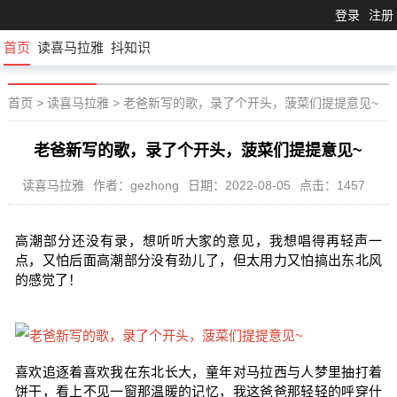
登录
注册
首页
读喜马拉雅
抖知识
首页
>
读喜马拉雅
>
老爸新写的歌，录了个开头，菠菜们提提意见~
老爸新写的歌，录了个开头，菠菜们提提意见~
读喜马拉雅
作者：gezhong
日期：2022-08-05
点击：1457
高潮部分还没有录，想听听大家的意见，我想唱得再轻声一
点，又怕后面高潮部分没有劲儿了，但太用力又怕搞出东北风
的感觉了！
喜欢追逐着喜欢我在东北长大，童年对马拉西与人梦里抽打着
饼干，看上不见一窗那温暖的记忆，我这爸爸那轻轻的呼穿什