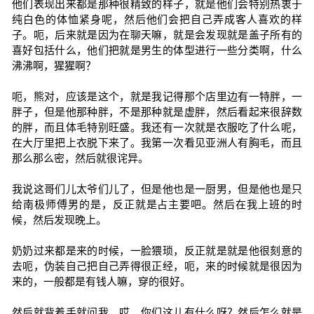
他们表现出来都是那种很精致的样子，就是他们会特别热衷于
纯白色的体恤紧身呢，然后他们会把自己弄成客人喜欢的样
子。呃，后来就是因为在聊天嘛，就是会发现就是盖子所有的
喜好包括什么，他们把就是男生的体型进行一些分类啊，什么
沸沸啊，猩猩啊？
呃，熊对，应该是这个，就是我记得那个店里边有一特胖，一
胖子，但是他那种胖，不是那种就是虚胖，然后看起来很辞数
的胖，而且体毛特别旺盛。我还有一次就是衣服吃了什么呢，
在大厅里把上衣脱下来了。我第一次看见亚洲人有胸毛，而且
那么那么密，然后就很诧异。
我说这哥们儿太爷们儿了，但是他也是一厨男，但是他也是只
给南极师傅男的是，反正就是占主要吧。然后在我上班的时
候，然后发现晚上。
奶奶过来都是来的时候，一脸猥琐，反正就是就是他很刻意的
去呃，伪装自己把自己弄得很正经，呃，来的时候就是很因为
来的，一般都是有钱人嘛，穿的很好。
然后就背着手就问我，哎，你们这儿有什么呀？然后怎么就是