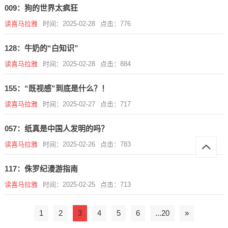
009：狗的世界太疯狂
读喜马拉雅
时间：2025-02-28
点击：776
128：牛奶的“白知识”
读喜马拉雅
时间：2025-02-28
点击：884
155：“既视感”到底是什么？！
读喜马拉雅
时间：2025-02-27
点击：717
057：纸真是中国人发明的吗？
读喜马拉雅
时间：2025-02-26
点击：783
117：侏罗纪漫游指南
读喜马拉雅
时间：2025-02-25
点击：713
1
2
3
4
5
6
...20
»