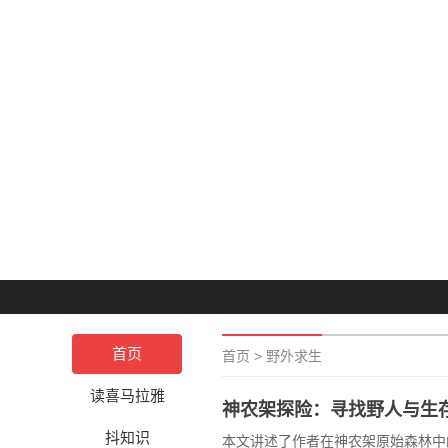
首页
首页
>
野外求生
读喜马拉雅
神农架探险：寻找野人与生
抖知识
本文讲述了作者在神农架原始森林中