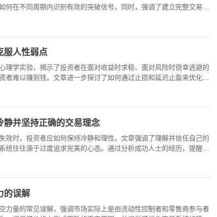
如何在不同周期内识别有效的突破信号。同时，强调了建立完整交易系
克服人性弱点
心理学实验，揭示了投资者在面对收益时求稳、面对风险时侥幸逃避的
资者难以赚到钱。文章进一步探讨了如何通过止损和延迟止盈来优化交
系统的方法。
冷静并坚持正确的交易理念
失效时，投资者应如何保持冷静和理性。文章强调了理解并信任自己的
系统往往源于过度追求完美的心态。通过分析成功人士的经历，提醒读
性格与目标构建合适的
力的误解
空力量的常见误解，强调市场实际上是由流动性控制者和零售商参与者