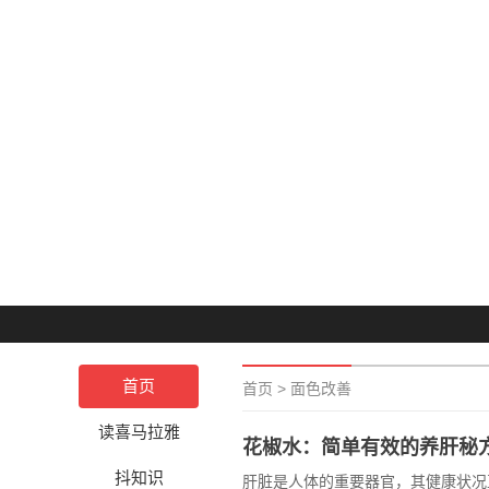
首页
首页
>
面色改善
读喜马拉雅
花椒水：简单有效的养肝秘
抖知识
肝脏是人体的重要器官，其健康状况