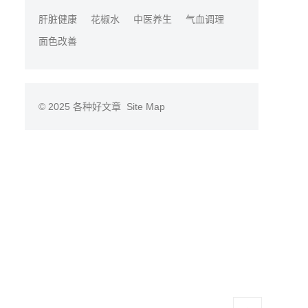
肝脏健康
花椒水
中医养生
气血调理
面色改善
© 2025
各种好文章
Site Map