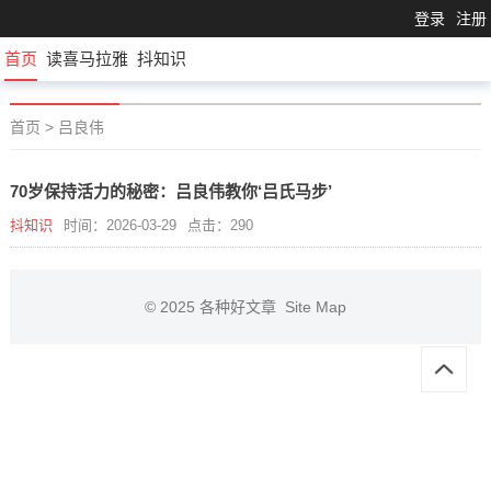
登录
注册
首页
读喜马拉雅
抖知识
首页
>
吕良伟
70岁保持活力的秘密：吕良伟教你‘吕氏马步’
抖知识
时间：2026-03-29
点击：290
© 2025
各种好文章
Site Map