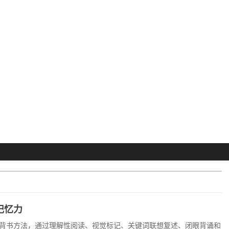
记忆力
背书方法，通过理解性阅读、视觉标记、关键词联想复述、闭眼背诵和