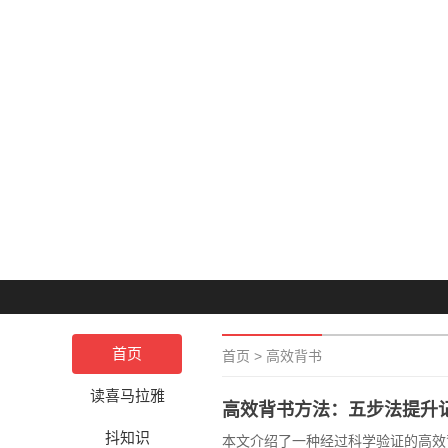
首页
首页
>
高效背书
读喜马拉雅
高效背书方法：五步法提升
抖知识
本文介绍了一种经过科学验证的高效