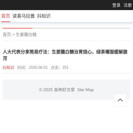
登录
注册
首页
读喜马拉雅
抖知识
首页
>
生姜蘸白糖
人大代表分享简易疗法：生姜蘸白糖治胃烧心，绿茶嚼服缓解腹
泻
抖知识
时间：2026-06-01
点击：251
© 2025
各种好文章
Site Map