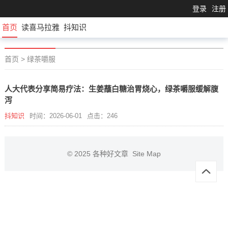
登录
注册
首页
读喜马拉雅
抖知识
首页
>
绿茶嚼服
人大代表分享简易疗法：生姜蘸白糖治胃烧心，绿茶嚼服缓解腹
泻
抖知识
时间：2026-06-01
点击：246
© 2025
各种好文章
Site Map