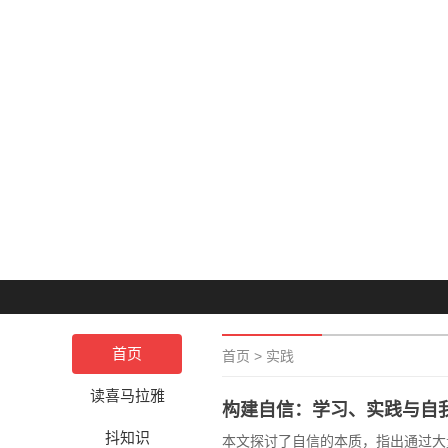
首页
首页
>
实践
读喜马拉雅
构建自信：学习、实践与自
抖知识
本文探讨了自信的本质，指出通过大