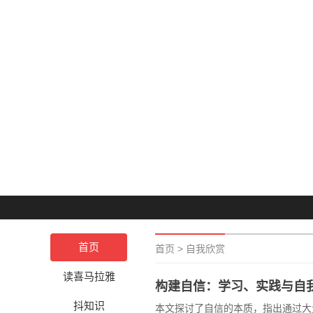
首页
首页
>
自我欣赏
读喜马拉雅
构建自信：学习、实践与自
抖知识
本文探讨了自信的本质，指出通过大