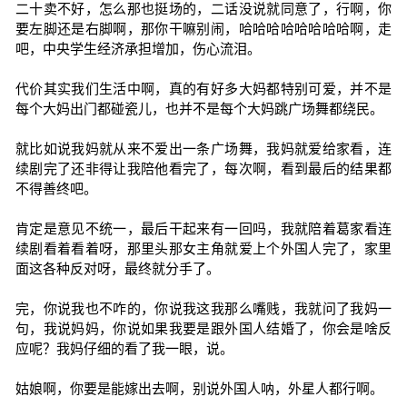
二十卖不好，怎么那也挺场的，二话没说就同意了，行啊，你
要左脚还是右脚啊，那你干嘛别闹，哈哈哈哈哈哈哈哈啊，走
吧，中央学生经济承担增加，伤心流泪。
代价其实我们生活中啊，真的有好多大妈都特别可爱，并不是
每个大妈出门都碰瓷儿，也并不是每个大妈跳广场舞都绕民。
就比如说我妈就从来不爱出一条广场舞，我妈就爱给家看，连
续剧完了还非得让我陪他看完了，每次啊，看到最后的结果都
不得善终吧。
肯定是意见不统一，最后干起来有一回吗，我就陪着葛家看连
续剧看着看着呀，那里头那女主角就爱上个外国人完了，家里
面这各种反对呀，最终就分手了。
完，你说我也不咋的，你说我这我那么嘴贱，我就问了我妈一
句，我说妈妈，你说如果我要是跟外国人结婚了，你会是啥反
应呢？我妈仔细的看了我一眼，说。
姑娘啊，你要是能嫁出去啊，别说外国人呐，外星人都行啊。