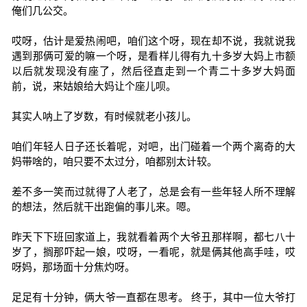
俺们几公交。
哎呀，估计是爱热闹吧，咱们这个呀，现在却不说，我就说我
遇到那俩可爱的嘛一个呀，是看样儿得有九十多岁大妈上市额
以后就发现没有座了，然后径直走到一个青二十多岁大妈面
前，说，来姑娘给大妈让个座儿呗。
其实人呐上了岁数，有时候就老小孩儿。
咱们年轻人日子还长着呢，对吧，出门碰着一个两个离奇的大
妈带啥的，咱只要不太过分，咱都别太计较。
差不多一笑而过就得了人老了，总是会有一些年轻人所不理解
的想法，然后就干出跑偏的事儿来。嗯。
昨天下下班回家道上，我就看着两个大爷丑那样啊，都七八十
岁了，搁那吓起一娘，哎呀，一看呢，就是俩其他高手哇，哎
呀妈，那场面十分焦灼呀。
足足有十分钟，俩大爷一直都在思考。 终于，其中一位大爷打