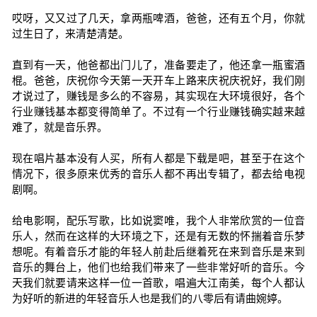
哎呀，又又过了几天，拿两瓶啤酒，爸爸，还有五个月，你就
过生日了，来清楚清楚。
直到有一天，他爸都出门儿了，准备要走了，他还拿一瓶蜜酒
棍。爸爸，庆祝你今天第一天开车上路来庆祝庆祝好，我们刚
才说过了，赚钱是多么的不容易，其实现在大环境很好，各个
行业赚钱基本都变得简单了。不过有一个行业赚钱确实越来越
难了，就是音乐界。
现在唱片基本没有人买，所有人都是下载是吧，甚至于在这个
情况下，很多原来优秀的音乐人都不再出专辑了，都去给电视
剧啊。
给电影啊，配乐写歌，比如说窦唯，我个人非常欣赏的一位音
乐人，然而在这样的大环境之下，还是有无数的怀揣着音乐梦
想呢。有着音乐才能的年轻人前赴后继着死在来到音乐是来到
音乐的舞台上，他们也给我们带来了一些非常好听的音乐。今
天我们就要请来这样一位一首歌，唱遍大江南美，每个人都认
为好听的新进的年轻音乐人也是我们的八零后有请曲婉婷。