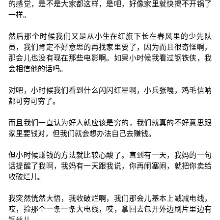
的感觉，是不是大家都这样，是吧，好像家里就快揭不开锅了
一样。
然后那个时候我们又是从小生在红旗下长在春风里的少先队
员，我们肯定不好意思的再找家里要了，因为而且很奇怪啊，
那会儿也没有现在那些电影啊。如果小时候我看过钢铁侠，我
会相信他的话吗。
对吧，小时候我们看到什么闪闪红星啊，小兵张嘎，鸡毛信呐
都可穷可穷了。
而且我们一直认为好人就应该是穷的，我们就真的不好意思跟
家里要钱对，但我们就会想办法自己去赚钱。
但小时候赚钱的方法就比较心酸了。直到有一天，我妈的一句
话提醒了我啊，我妈有一天跟我说，你再闹塞闹，就把你卖给
收破烂儿。
我突然恍然大悟，我收破烂啊，我们那会儿基本上减减电线，
哎，捡那个一条一条大电线，哎，拿回去包开外边刷片里边有
铜丝儿。