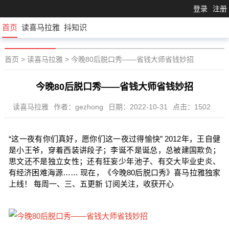
登录
注册
首页
读喜马拉雅
抖知识
首页
>
读喜马拉雅
>
今晚80后脱口秀——省钱大师省钱妙招
今晚80后脱口秀——省钱大师省钱妙招
读喜马拉雅
作者：gezhong
日期：2022-10-31
点击：1502
“这一夜有你们真好，愿你们这一夜过得愉快” 2012年，王自健
是小王爷，穿着西装讲段子；李诞不是诞总，总被建国欺负；
思文还不是独立女性；还有狂妄少年池子、有交大毕业史炎、
有经济困难海源…… 现在，《今晚80后脱口秀》喜马拉雅独家
上线！ 每周一、三、五更新 订阅关注，收获开心