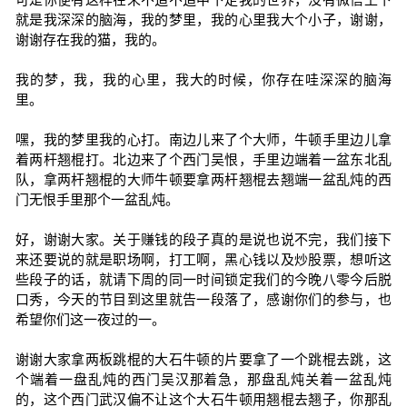
就是我深深的脑海，我的梦里，我的心里我大个小子，谢谢，
谢谢存在我的猫，我的。
我的梦，我，我的心里，我大的时候，你存在哇深深的脑海
里。
嘿，我的梦里我的心打。南边儿来了个大师，牛顿手里边儿拿
着两杆翘棍打。北边来了个西门吴恨，手里边端着一盆东北乱
队，拿两杆翘棍的大师牛顿要拿两杆翘棍去翘端一盆乱炖的西
门无恨手里那个一盆乱炖。
好，谢谢大家。关于赚钱的段子真的是说也说不完，我们接下
来还要说的就是职场啊，打工啊，黑心钱以及炒股票，想听这
些段子的话，就请下周的同一时间锁定我们的今晚八零今后脱
口秀，今天的节目到这里就告一段落了，感谢你们的参与，也
希望你们这一夜过的一。
谢谢大家拿两板跳棍的大石牛顿的片要拿了一个跳棍去跳，这
个端着一盘乱炖的西门吴汉那着急，那盘乱炖关着一盆乱炖
的，这个西门武汉偏不让这个大石牛顿用翘棍去翘子，你那乱