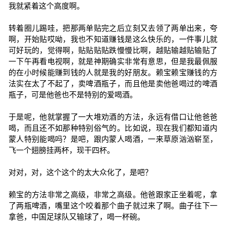
我就紧着这个高度啊。
转着圈儿踢哇，把那两单贴完之后立刻又去领了两单出来，夸
啊，开始贴哎呦，我也不知道赚钱是这么快乐的，一件事儿就
可好玩的，觉得啊，贴贴贴贴跌慢慢比啊，越贴输越贴输贴了
一下午再看电视啊，就是神期确实非常有意思，但是我最佩服
的在小时候能赚到钱的人就是我的好朋友。赖宝赖宝赚钱的方
法实在太了不起了，卖啤酒瓶子，而且他是卖他爸喝过的啤酒
瓶子，可是他爸也不是特别的爱喝酒。
于是呢，他就掌握了一大堆劝酒的方法，永远有借口让他爸爸
喝，而且还不如那种特别俗气的。比如说，现在我们都知道内
蒙人特别能喝吗？是吧，跟内蒙人喝酒，一来草原汹汹崭至，
飞一个翅膀挂两杯，现干四杯。
对对，对，这个这个的太大众化了，是吧？
赖宝的方法非常之高级，非常之高级。他爸跟家正坐着呢，拿
了两瓶啤酒，嘴里这个咬着那个曲子就过来了啊。曲子往下一
拿爸，中国足球队又输球了，喝一杯碗。