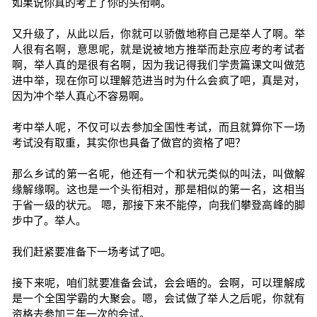
如果说你真的考上了你的头衔啊。
又升级了，从此以后，你就可以骄傲地称自己是举人了啊。举
人很有名啊，意思呢，就是说被地方推举而赴京应考的考试者
啊，举人真的是很有名啊，因为我记得我们学贵篇课文叫做范
进中举，现在你可以理解范进当时为什么会疯了吧，真是对，
因为冲个举人真心不容易啊。
考中举人呢，不仅可以去参加全国性考试，而且就算你下一场
考试没有取重，其实你也具备了做官的资格了吧？
那么乡试的第一名呢，他还有一个和状元类似的叫法，叫做解
缘解缘啊。这也是一个头衔相对，那是相似的第一名，这相当
于省一级的状元。 嗯，那接下来不能停，向我们攀登高峰的脚
步中了。举人。
我们赶紧要准备下一场考试了吧。
接下来呢，咱们就要准备会试，会会晤的。会啊，可以理解成
是一个全国学霸的大聚会。嗯，会试做了举人之后呢，你就有
资格去参加三年一次的会试。