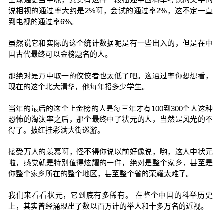
说相视的通过率大约是2%啊，会试的通过率2%，这不定一直
到电视的通过率6%。
虽然说它和实际的这个统计数据呢是有一些出入的，但是在中
国古代最终可以金榜题名的人。
那绝对是万中取一的佼佼者也太低了吧。这通过率你想想看，
现在的这个北大清华，他每年招多少学生。
当年的最后的这个上金榜的人是每三年才有100到300个人这种
恐怖的淘汰率之后，那个最终中了状元的人，当然是风光的不
得了。披红挂彩满大街巡游。
接受万人的羡慕啊，怪不得你说以前好像说，哟，这人中状元
啦，感觉就是特别值得炫耀的一件，绝对是整个家乡，甚至是
你整个家乡所在的整个地区，甚至整个省的荣耀太难了。
我们来看看状元，它到底有多稀有。 在整个中国的科举历史
上，其实曾经涌现出了数以百万计的举人和十多万名的近视。