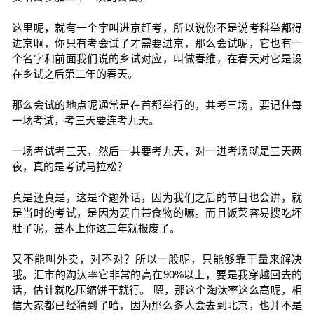
这里呢，就有一个字叫进京赶考，所以说你不是说考科举都得
进京啊，你只有考会试了才需要进京，那么会试呢，它也有一
个名字和前面我们说的乡试对应，叫做春维，在春天对它是设
在乡试之后第二年的春天。
那么会试的地点呢通常是在首都举行的，共考三场，要记住每
一场考试，考三天要连考九天。
一场考试考三天，然后一共要考九天，对一进考场就是三天两
夜，真的是考试马拉松？
真是还真是，这是个题外话，因为我们之后的节目也会讲，就
是当时的考试，是因为要自带食物的嘛。而且饭菜容易搜吃坏
肚子呢，基本上你这三年就报废了。
又不能叫外卖，对不对？所以一般呢，只能够靠干量来解决
哦。汇市的淘汰率它非常的高在90%以上，要是我穿越回去的
话，估计就吃压缩饼干就行。 嗯，那这个淘汰率这么高呢，相
信大家都已经猜到了哈，因为那么多人会去到北京，也并不是