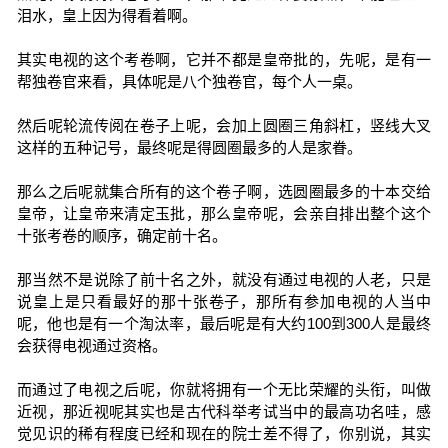
泪水，皇上因为得看着啊。
其实电视的这个考卷啊，它并不都是皇帝批的，先呢，是有一
帮独卷官来看，具体呢是八个独卷官，每个人一桌。
然后呢轮流传阅在卷子上呢，会加上圆圈三角斜杠，竖线大叉
这样的五种记号，最终呢是得圆圈最多的人是家眷。
那么之后呢就集合所有的这个卷子啊，选圆圈最多的十本交给
皇帝，让皇帝来清定玉批，那么皇帝呢，会亲自排出整个这个
十张考卷的顺序，确定前十名。
那当然不是说除了前十名之外，就没有通过电视的人老，只是
说皇上是只看最好的那十张卷子，那所有参加电视的人当中
呢，他也是有一个淘汰率，最后呢是有大约100到300人是最终
会获得电视通过资格。
而通过了电视之后呢，你就将拥有一个无比荣耀的头衔，叫做
近视，那近视呢其实也是古代科举考试当中的最高功名哇，感
觉见识的稀有程度已经和现在的院士差不得了，你别说，其实