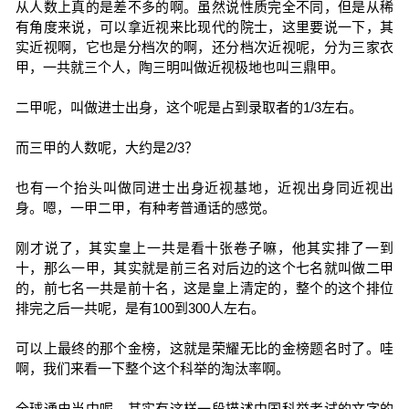
从人数上真的是差不多的啊。虽然说性质完全不同，但是从稀
有角度来说，可以拿近视来比现代的院士，这里要说一下，其
实近视啊，它也是分档次的啊，还分档次近视呢，分为三家衣
甲，一共就三个人，陶三明叫做近视极地也叫三鼎甲。
二甲呢，叫做进士出身，这个呢是占到录取者的1/3左右。
而三甲的人数呢，大约是2/3？
也有一个抬头叫做同进士出身近视基地，近视出身同近视出
身。嗯，一甲二甲，有种考普通话的感觉。
刚才说了，其实皇上一共是看十张卷子嘛，他其实排了一到
十，那么一甲，其实就是前三名对后边的这个七名就叫做二甲
的，前七名一共是前十名，这是皇上清定的，整个的这个排位
排完之后一共呢，是有100到300人左右。
可以上最终的那个金榜，这就是荣耀无比的金榜题名时了。哇
啊，我们来看一下整个这个科举的淘汰率啊。
全球通史当中呢，其实有这样一段描述中国科举考试的文字的