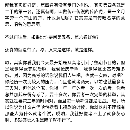
那我其实挺好奇，第四名有没有专门的叫法，其实第四名就是
二甲的第一名，还真有啊，叫做传卢传说的传庐呢，是一个月
字旁一个庐山的庐，什么意思呢？它其实是有传唱名字的意
思，唱名的意思啊。
不过再往后，如果说你要问第五名，第六名好像？
还真的就没有了。嗯，原来是这样，就是这样。
嗯，其实你看我们今天最开始是从高考引到了整期节目的，但
是我觉得录完以后啊，我倒挺庆幸啊，我觉得这比高考难多
啦。对，因为高考的话你说我们人生吧，也就一次四，对吧？
你经历一次比较大的压力，而且也就考两天，以前也就最多考
三天对，但他这个呢，你得一年一年的考一次一次的考，你看
总共加起来得有考了，要十多次，你要考一次完整的科举，其
实就是要花三年的时间对，而且每一场考试都是恶战。 嗯，所
以你说为什么古代哈包括看电视剧的时候，你就以前不理解有
那些人为什么就考个试，哎哟，我就好像考不上了就多灰心
啊，多就感觉人生黑暗了就不行了。