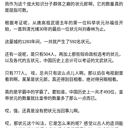
而作为这个庞大知识分子群体之巅的状元郎啊，它的数量真的
是屈指可数。
根据考证呢，从唐高祖武德五年的第一位科举状元孙福佳开
始，一直到清光绪30年的最后一位状元叫刘春林为止。
这曼城的1283年间，一共就产生了592名状元。
还有一说呢，是只有504人，再加上那些短命政权选考的状元，
以及各代的五状元，中国历史上总计可以考证的文武状元。
只有777人。 哇，总共只有这么点儿人啊。那以后在电视剧里
看到啊，某某是状元郎，真还得刮目相看，绝对得另眼相看。
真的是学霸中的学霸了。要知道，中国历史上一共才493位，皇
帝状元的数量就比皇帝的数量多了那么一点而已。
哎，强，还真是没有把状元当回事儿啊。
哎，那状元这个叫法，它是怎么来的呢？感觉以古人的造词能