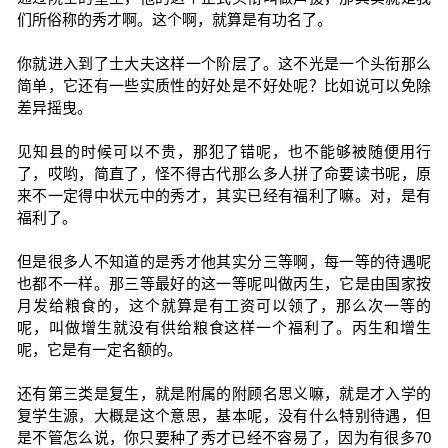
们所俗称的秀才啊。这个啊，就算是有功名了。
你就进入到了士大夫这样一个阶层了。这不光是一个头衔那么
简单，它还有一些实质性的好处是不好处呢？比如说可以免除
差异摇曳。
见知县的时候可以不贵，那犯了错呢，也不能够被随便用行
了，哎哟，简直了，怪不得古代那么多人拼了命要读书呢，原
来不一定得中状元中的秀才，其实已经有福利了嘛。对，是有
福利了。
但是很多人不知道的是秀才他其实分三等啊，每一等的待遇呢
也都不一样。那三等最好的这一等呢叫做丙生，它是由国家按
月发给粮食的，这个就算是有工资可以领了，那么次一等的
呢，叫做增生就没有供给粮食这样一个福利了。丙生和增生
呢，它是有一定名额的。
还有第三类是复生，就是附属的附顾名思义嘛，就是才入学的
复学生源，大概是这个意思，基本呢，没有什么特别待遇，但
是不管怎么说，你只要种了秀才已经不容易了，因为有很多70