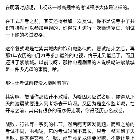
在明清时期呢，电视这一最高规格的考试程序大体是这样的。
在正式开考之前，其实还得参加一次复试，你不是说考中了共
识直接就可以参加电视的，你得先再进行一次筛选复试，测试
一下你的考试资格。
这个复式呢是在紫禁城内的饱和电影似的，复试结束之后，再
那1年农历的四月21号参加最终的电视，终于走到最后了，而且
还进了紫禁城。以前哎呀，那种电视剧里的人说哎呦进紫禁城
是一件多光耀的事情。哈。
那估计考试前夜没人能睡着吧？
其实啊，想睡你都估计不敢睡，为啥因为应试者呢，你得从那
天的凌晨就要进入到考场去干嘛呀。又因为是皇帝监考呢，在
开考之前，其实有很多的程序得走啊，你得经历点名散卷。
战败，行礼等一系列的礼节，然后呢再颁发侧题，而和之前的
考试不同，电视呢，它的考试时间不算长，只考一整天到了天
黑呢，你就得交卷了。嗯，那毕竟是龙体要紧嘛，不能让皇上