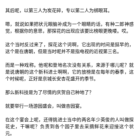
其后呢，以第三人为炭花碎，专以第二人为绑眼耳。
嗯，就说如果把状元眼脑补成为一个眼睛的话，有种二郎神感
觉，根据你的意思，那探花的出现应该要比榜眼更晚喽。哎。
这个当时反过来了，探花这个词啊，它出现的时间是挺早的，
这个是在唐朝，但是当时呢并不是指电视的近视第三名。
而是一种戏称。他呢和登地名次没有关系，来源于哪儿呢？就
是说唐朝的这个新科进士啊啊，它的放榜是在每年的春季，这
个时候呢，正好是京城长安杏花盛开的季节。
那么新科技是为了尽情的庆贺自己种地了？
就要举行一场游园盛会，叫做杏园宴。
在这个宴会上呢，还得挑进士当中的两名年少英俊的人叫做探
花史，干嘛呢？负责到各个园子里去采摘鲜花来迎接这个状
元。