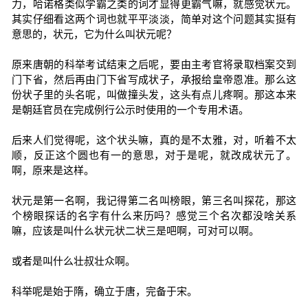
力，哈诺格类似学霸之类的词才显得更霸气嘛，就感觉状元。
其实仔细看这两个词也就平平淡淡，简单对这个问题其实挺有
意思的，状元，它为什么叫状元呢？
原来唐朝的科举考试结束之后呢，要由主考官将录取档案交到
门下省，然后再由门下省写成状子，承报给皇帝恩准。那么这
份状子里的头名呢，叫做撞头发，这头有点儿疼啊。那这本来
是朝廷官员在完成例行公示时使用的一个专用术语。
后来人们觉得呢，这个状头嘛，真的是不太雅，对，听着不太
顺，反正这个圆也有一的意思，对于是呢，就改成状元了。
啊，原来是这样。
状元是第一名啊，我记得第二名叫榜眼，第三名叫探花，那这
个榜眼探话的名字有什么来历吗？感觉三个名次都没啥关系
嘛，应该是叫什么状元状二状三是吧啊，可对可以啊。
或者是叫什么壮叔壮众啊。
科举呢是始于隋，确立于唐，完备于宋。