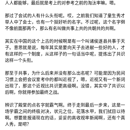
人人都能够，最后就是考上的对参考之前的淘汰率嘛。嗯。
那过了会试的人有什么头衔呢。哎，之前我们知道了童生秀才
举人中了会士，也有一个挺好听的名字。不过呢，这个名字倒
不像前面那两个，那么有名叫做共事上共的共朝共的共啊。
其实在中国的这个上古的时候啊是有一个叫诸侯遂县共事于天
子。意思就是说，每年其实是要向天子去进献一些好的人，才
有这样的一个制度，从这样子的一句话当中呢，提炼出了共识
这样一个头衔。
那至于共事，为什么后来并没有那么出名呢？可能是因为民间
习惯上会把会议室考中的都叫近视了，嗯，近视又有一个新词
出现了，那这个近视比共识更高级啊。没错，其实中了共识以
后啊，你就得参加最终之战。
辨识了殿堂的点名字就霸气啊。终于走到最后一步来，这是一
场学霸之间的终极对决，状元之位，花落水甲，我们拭目以待
啊。想要是报道现在的话，妥妥的高收视率新闻啊，还有个真
人秀，是吧？