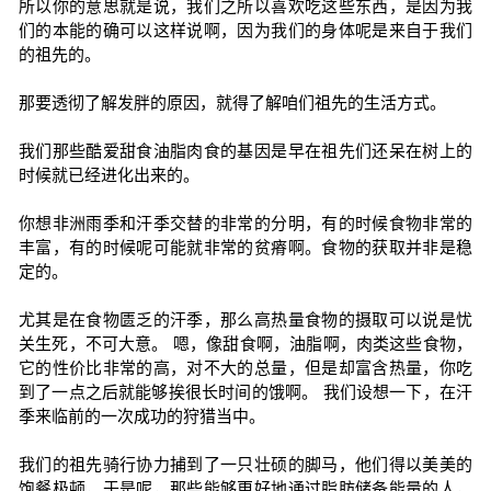
所以你的意思就是说，我们之所以喜欢吃这些东西，是因为我
们的本能的确可以这样说啊，因为我们的身体呢是来自于我们
的祖先的。
那要透彻了解发胖的原因，就得了解咱们祖先的生活方式。
我们那些酷爱甜食油脂肉食的基因是早在祖先们还呆在树上的
时候就已经进化出来的。
你想非洲雨季和汗季交替的非常的分明，有的时候食物非常的
丰富，有的时候呢可能就非常的贫瘠啊。食物的获取并非是稳
定的。
尤其是在食物匮乏的汗季，那么高热量食物的摄取可以说是忧
关生死，不可大意。 嗯，像甜食啊，油脂啊，肉类这些食物，
它的性价比非常的高，对不大的总量，但是却富含热量，你吃
到了一点之后就能够挨很长时间的饿啊。 我们设想一下，在汗
季来临前的一次成功的狩猎当中。
我们的祖先骑行协力捕到了一只壮硕的脚马，他们得以美美的
饱餐极顿，于是呢，那些能够更好地通过脂肪储备能量的人，