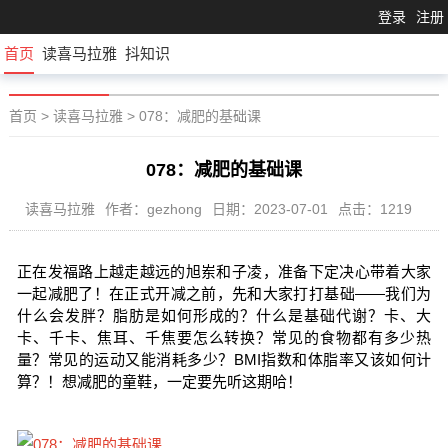
登录
注册
首页
读喜马拉雅
抖知识
首页
>
读喜马拉雅
>
078：减肥的基础课
078：减肥的基础课
读喜马拉雅
作者：gezhong
日期：2023-07-01
点击：1219
正在发福路上越走越远的旭岽和子凌，准备下定决心带着大家
一起减肥了！在正式开减之前，先和大家打打基础——我们为
什么会发胖？脂肪是如何形成的？什么是基础代谢？卡、大
卡、千卡、焦耳、千焦要怎么转换？常见的食物都有多少热
量？常见的运动又能消耗多少？BMI指数和体脂率又该如何计
算？！想减肥的童鞋，一定要先听这期哈！