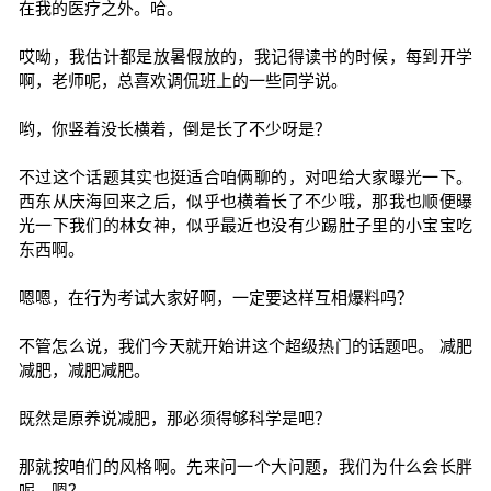
在我的医疗之外。哈。
哎呦，我估计都是放暑假放的，我记得读书的时候，每到开学
啊，老师呢，总喜欢调侃班上的一些同学说。
哟，你竖着没长横着，倒是长了不少呀是？
不过这个话题其实也挺适合咱俩聊的，对吧给大家曝光一下。
西东从庆海回来之后，似乎也横着长了不少哦，那我也顺便曝
光一下我们的林女神，似乎最近也没有少踢肚子里的小宝宝吃
东西啊。
嗯嗯，在行为考试大家好啊，一定要这样互相爆料吗？
不管怎么说，我们今天就开始讲这个超级热门的话题吧。 减肥
减肥，减肥减肥。
既然是原养说减肥，那必须得够科学是吧？
那就按咱们的风格啊。先来问一个大问题，我们为什么会长胖
呢，嗯？