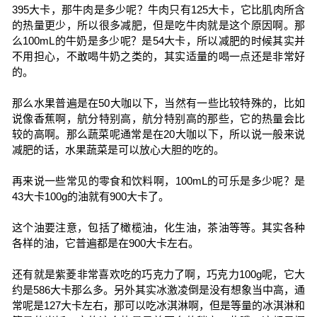
395大卡，那牛肉是多少呢？牛肉只有125大卡，它比肌肉所含
的热量更少，所以很多减肥，但是吃牛肉就是这个原因啊。那
么100mL的牛奶是多少呢？是54大卡，所以减肥的时候其实并
不用担心，不敢喝牛奶之类的，其实适量的喝一点还是非常好
的。
那么水果普遍是在50大咖以下，当然有一些比较特殊的，比如
说像香蕉啊，航分特别高，航分特别高的那些，它的热量会比
较的高啊。那么蔬菜呢通常是在20大咖以下，所以说一般来说
减肥的话，水果蔬菜是可以放心大胆的吃的。
再来说一些常见的零食和饮料啊，100mL的可乐是多少呢？是
43大卡100g的油就有900大卡了。
这个油要注意，包括了橄榄油，化生油，茶油等等。其实各种
各样的油，它普遍都是在900大卡左右。
还有就是紫菱非常喜欢吃的巧克力了啊，巧克力100g呢，它大
约是586大卡那么多。另外其实冰激凌倒是没有想象当中高，通
常呢是127大卡左右，那可以吃冰淇淋啊，但是等量的冰淇淋和