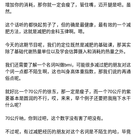
增加你的消耗，那你就一定会瘦了，管住嘴，迈开腿是吧。虽
然。
这个话听的都快起剪子了，但的确是最健康，最有效的一个减
肥方法，这就是减肥的金科玉律啊。嗯。
今天的这期节目呢，我们的定位既然是减肥的基础课，那其实
除了基础代谢热量单位以及学会估算摄入和消耗的热量之外。
我们还需要了解一个名词叫做bmi，可能很多减过肥的朋友对这
个词一点都不陌生啊，这也叫身高体重指数，那我们说的再通
俗点呢。
就好比一个70公斤的徐东，那一定是瘦子，而一个70公斤的紫
菱基本是圆润的不行，哎，来来，举个例子还要把我拖下水干
什么呢？
70公斤呐，你到过吧，这个数字没有害了吧没有。
不过呢，有过减肥经历的朋友对这个名词是不陌生的哈，毕竟