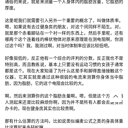
通俗的来说，就是来测量一个人身体内的脂肪含量，它脂肪的
厚度。
这里呢我们就需要引入另外一个重要的概念了，叫做体质率。
嗯，如果说有去过健身房的朋友，对这个词同样不陌生。对，
就是那个赤着脚站在一个衬一样的东西上，然后手里呢，还有
哪两个这个连着线的棒状物体对原来原理是在测电阻啊，你测
过这个吗？我，我测过啊，对当时体制率应该比较低吧。
好像挺低的，反正他有一个综合的评判的分数，反正我也不是
特别高，而且教练说，基本上只要没有运动习惯的女孩子通常
都是这个。现在大家知道了为什么这是手和脚得直接接触这个
仪器，它其实就是通过这种很弱的电流来测算你身体当中脂
肪，因为脂肪，它的这个电阻会比较的大。
啊，然后来测算你的这个脂肪含量啊。嗯，但是这个方式普通
人测起来还是比较麻烦你啊，因为并不是所有人都会去健身房
办卡的，现在健身房其实也比较贵啊。
那有什么估算的方法吗，比如说类似编麦公式之类的身高体重
比这算起来多轻松嘛。