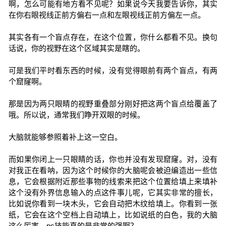
啊，怎么可能有地方看不见呢？如果说今天我要告诉你，其实
在你右眼视线正前方偏右一点和左眼视线正前方偏左一点。
其实各有一个盲点存在，在这个位置，你什么都看不见。换句
话说，你的视野在这个区域其实是瞎的。
可是我们平时看东西的时候，没有觉得眼前有两个盲点，有两
个窟窿啊。
那是因为两只眼睛的视野重叠部分刚好把这两个盲点给覆盖了
哦。所以说，通常我们睁开双眼的时候。
大脑就能够参照着补上这一空白。
而如果你闭上一只眼睛的话，你也并没有发现窟窿。对，没有
对我正在看呐，因为这个时候你的大脑呢会被迫编造出一些信
息，它会根据附近那些事物的线索来把这个位置给填上来填补
这个没有外界信息输入的点这件事儿呢，它其实非常的擅长，
比如说你看到一块木头，它会自动把木纹给填上。你看到一张
纸，它会在这个空档上自动填上，比如说纸的白色，我的大脑
这么厉害，ps技能真的是非常的强啊？