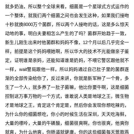
就多奶油，所以整个全球来看，细菌是一个星球式方式运作的
一个整体，就我们两个细菌之间也会发生这种，如果我们接吻
十秒就换8000万个菌群，所以两个人接吻的话，这是多么惊天
动地的事，明白夫妻相怎么产生的了吗？菌群开始趋于一致，
新生儿刚生出来时他菌群和妈妈不像，12个月以后几乎完全一
样，前提是这个妈妈喂她啊，所以华大的技术不光能做亲子鉴
定，证明谁是亲妈，还能知道谁是奶妈，不喂它警区跟他就不
一样，wait警局跟他一样，所以妈妈通过自己肚子里的菌群逐
渐的全部传染给你了，反过来讲，你就是新军种了一个骨，多
生了一个人，就多养了一肚子菌嘛，他比你要牛啊，这是细菌
控制这万事万物的一个方式，谁敢说人类是地球之王，微生物
才是地球之王，肯定这个肯定是，然后你会发现你想吃辣的，
为什么你的细菌想吃，你小的时候生活在深圳，天天吃海鲜，
大量的嘌呤，大量的牛磺酸，细菌很爽啊，你也很爽，他爽你
就爽，为什么他爽，你肠道就健康，你的这些细菌每天莺歌燕