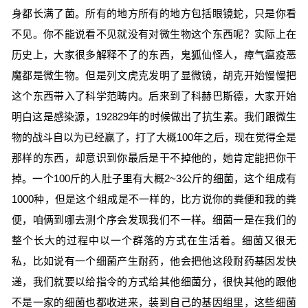
身都长满了菌。所有的地方所有的地方包括眼镜蛇，只是你看
不见。你不能说看不见就没有对微生物这个东西呢？实际上在
历史上，大家很多解释不了的东西，鬼狐仙怪人，瘴气瘟疫恶
魔都是微生物。但是列文虎克发明了显微镜，胡克开始慢慢把
这个东西带入了科学范畴内。后来到了科赫巴斯德，大家开始
明白这是感染源，192829年的时候做出了抗生素。我们跟微生
物的战斗自以为已经赢了，打了大概100年之后，现在觉得全是
那样的东西，却意识到你最后是干不掉他的，她肯定能把你干
掉。一个100斤的人肚子里有大概2~3公斤的细菌，这个组成有
1000种，但是这个组成是不一样的，比方说你的粪便和我的粪
便，咱俩到哪去测个序会发现我们不一样。细菌一是在我们的
整个长大的过程中以一个群落的方式在生活着。细菌又很无
私，比如说有一个细菌产生耐药，他会把他这段耐药基因发快
递，我们就要以给指令的方式给其他细菌分，很快其他的跟他
不是一家的细菌也都收进来，装到自己的基因组里，这些细菌