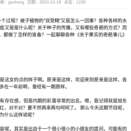
者：gezhong
日期：2023-12-18
点击：1239
样一个过程？被子植物的“双受精”又是怎么一回事？各种各样的水
底又是是什么呢？关于种子的传播，又有哪些奇葩的方式？而
”，都做了怎样的准备？一起聊聊各种《关于果实的奇葩事儿》
是这女的点的样子啊。原来是这样，欢迎来到原来是这样，各
多在一年前啊，曾经有一期原样。
有存在感，但是内期的彩蛋非常的出名。嗯，我记得就是旭东
红，对不对？要不然再来两句呵呵了。 那么今天这期节目呢，
为什么这样说呢？
容呢，其实是出自于一个很小很小的小朋友的提问，可能有的