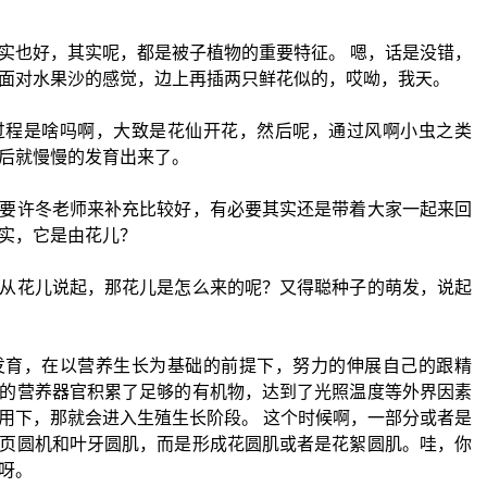
实也好，其实呢，都是被子植物的重要特征。 嗯，话是没错，
面对水果沙的感觉，边上再插两只鲜花似的，哎呦，我天。
过程是啥吗啊，大致是花仙开花，然后呢，通过风啊小虫之类
后就慢慢的发育出来了。
要许冬老师来补充比较好，有必要其实还是带着大家一起来回
实，它是由花儿？
从花儿说起，那花儿是怎么来的呢？又得聪种子的萌发，说起
发育，在以营养生长为基础的前提下，努力的伸展自己的跟精
的营养器官积累了足够的有机物，达到了光照温度等外界因素
用下，那就会进入生殖生长阶段。 这个时候啊，一部分或者是
页圆机和叶牙圆肌，而是形成花圆肌或者是花絮圆肌。哇，你
呀。