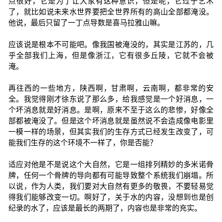
点很好，它是为了让大家有这种意识，但是呢，它过于艺术
了，就比如说未来水世界要把全世界所有的高山全部都淹没。
他说，最后只留了一丁点导数是喜马拉雅山嘛。
应该说是根本不可能吧。像我国被淹没的，其实是江苏的，几
乎全部我们上海，但是像浙江，它有很多丘陵，它就不会被
淹。
再往西的一些地方，陕西啊，甘肃啊，云南啊，都非常的安
全。我觉得刚才徐东说了那么多，给我感觉是一个好消息，一
个坏消息就是好消息。是啊，原来不至于这么的悲惨，好像全
部都被淹没了。但是这个坏消息就是虽然说不会造成像电影里
一模一样的场景，但其实我们的生存方式已经发生改变了，可
能我们生存的这个环境不一样了，你是否能？
适应对他是不是说这个大自然，它是一组排列精妙的多米诺骨
牌，任何一个骨牌的导向都有可能导致整个系统我们崩塌。所
以说，作为人类，我们要对大自然有更多的敬畏，不要轻易觉
得我们能够改变一切。啊好了，关于水的内容，没想到也是创
纪录的水了，应该是最长的两期了，内容也是非常的充实。