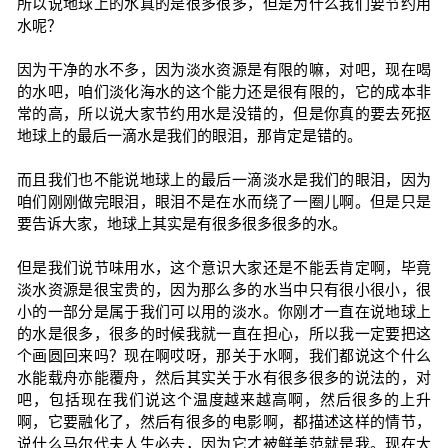
所以说地球上的水真的是很多很多，但是为什么我们要节约用
水呢？
因为干净的水不多，因为淡水资源是有限的嘛，对吧，现在喝
的水吧，咱们淡化海水的这个能力还是很有限的，它的成本非
常的高，所以说大家节约用水是没错的，但是你真的要去死抠
地球上的最后一滴水是我们的眼泪，那肯定是错的。
而且我们也不能说地球上的最后一滴淡水是我们的眼泪，因为
咱们刚刚做完眼泪，眼泪不是在水而绕了一圈儿啊。但是只是
要告诉大家，地球上其实是有很多很多很多的水。
但是我们说节味用水，这个意识大家还是不能丢肯定啊，毕竟
淡水资源是很宝贵的，因为那么多的水当中只有很小很小，很
小的一部分是属于我们可以用的淡水。你刚才一直在说地球上
的水是很多，很多的时候我就一直在担心，所以我一定要把这
个画圆回来吗？现在啊哎呀，那关于水啊，我们都说这个什么
水能载舟亦能覆舟，然后其实关于水有很多很多的说法的，对
吧，包括现在我们说这个温度越来越高啊，然后很多的上升
啊，它要融化了，然后有很多的电影啊，都描述这样的情节，
说什么马尔代夫人生必去，因为它才被鲜美范就是我。现在大