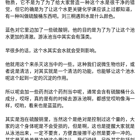
物质，它不是为了为了给大家营造一种这个水是很干净的错
觉，但它的确是为了让这个水更关键化学课应该上过都知道，
有一种叫做硫酸桶东西吧。刘三桐遇到水是什么颜色。
蓝色对它里边加了一些硫酸铜，他的目的是为了为了让这个池
水更加的清澈。游泳池当中其实会有藻类。
早很多的话，这个水其实会水就会受到影响。
他就用这个来杀灭这当中的一些。这种我们说微生物也好，或
者说是清洁，对其实就是一个清洁的功能，也能够让这个池水
呢这个起到一定的沉淀的作用。
所以呢会加一些药剂这个药剂当中呢，通常会含有硫酸桶什么
成分，哎呀，真的是有的时候去游泳池啊，都感觉哎哟像海一
样，哎哟，看来也是蓝蓝的。
其实是泡在硫酸铜里，当然这个是绝对是控制过这个量的，大
家的这个身体呢是不会受损的，但是啊，这也是提醒大家就是
从泳池出来，一定不要贪，方便直接擦干必然是要冲一冲的。
其实是不单单是冲掉这个里边儿，我们说绿，另外其实包括刘