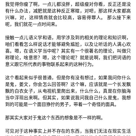
我觉得你瘦了啊，一点儿都没胖，超级瘦对你看，反正还是没
有什么办法，减肥就是这种反正寒暄，对吧，那这样大家都高
兴嘛，对，这样情商就会比较高，容易得罪人。 那么接下来
呢，我们就花一点时间来。
接触一点儿语义学和语，用学涉及到的相关的理论和知识啊，
咱们看看怎么样说话才能够避免尴尬，以及让听话的人满心欢
喜。嗯，在语义学当中呢？其实有一个很著名的理论，叫做只
称理论，啥意思？嗯，这个理论呢？就是说啊，我们把词语的
意义跟它所代表的事物联系起来的这种行为。
这个看起来似乎很普通，但是你有没有想过，如果我问你什么
是鬼，姜文，你会怎么回答啊？这个嘛，应该就是一个长发飘
飘的白衣女子，从电视机里爬出来，什么什么，真是在你脑海
当中浮现出来啊。但其实，如果说我问我自己什么是鬼，我想
到的可能是一个面目狰狞的男子，带着一个奇怪的面具。
那其实大家对于鬼这个东西的想象是不一样的啊。
可见对于这种事实上并不存在的东西，当我们无法在现实生活