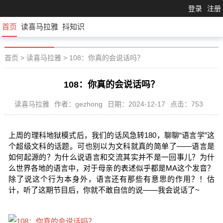
登录
注册
首页
读喜马拉雅
抖知识
首页
>
读喜马拉雅
>
108：你真的会说话吗？
108：你真的会说话吗？
读喜马拉雅
作者：gezhong
日期：2024-12-17
点击：753
上周的理科地狱模式后，我们的话风急转180，聊聊“语言学”这
个超级文科的话题。可也别以为文科就真的简单了——语言是
如何起源的？为什么说语言和交流其实并不是一回事儿？为什
么世界各地的语言中，对于母亲的表述似乎都是MA这个发音？
除了说这个行为本身外，语言还有那些有意思的作用？！估
计，听了这期节目后，你就不敢自信的说——我会说话了~