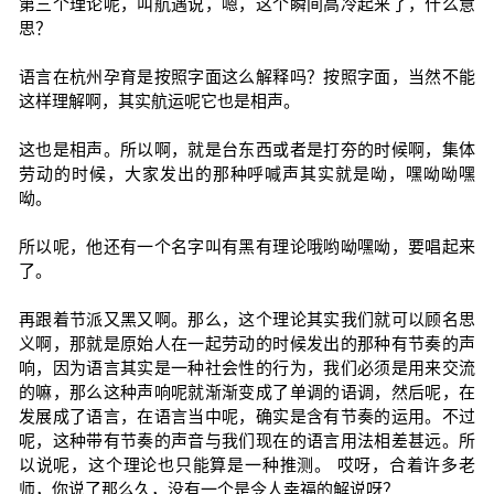
第三个理论呢，叫航遇说，嗯，这个瞬间高冷起来了，什么意
思？
语言在杭州孕育是按照字面这么解释吗？按照字面，当然不能
这样理解啊，其实航运呢它也是相声。
这也是相声。所以啊，就是台东西或者是打夯的时候啊，集体
劳动的时候，大家发出的那种呼喊声其实就是呦，嘿呦呦嘿
呦。
所以呢，他还有一个名字叫有黑有理论哦哟呦嘿呦，要唱起来
了。
再跟着节派又黑又啊。那么，这个理论其实我们就可以顾名思
义啊，那就是原始人在一起劳动的时候发出的那种有节奏的声
响，因为语言其实是一种社会性的行为，我们必须是用来交流
的嘛，那么这种声响呢就渐渐变成了单调的语调，然后呢，在
发展成了语言，在语言当中呢，确实是含有节奏的运用。不过
呢，这种带有节奏的声音与我们现在的语言用法相差甚远。所
以说呢，这个理论也只能算是一种推测。 哎呀，合着许多老
师，你说了那么久，没有一个是令人幸福的解说呀？