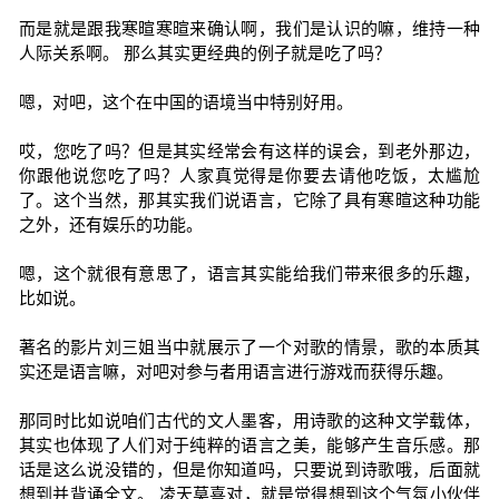
而是就是跟我寒暄寒暄来确认啊，我们是认识的嘛，维持一种
人际关系啊。 那么其实更经典的例子就是吃了吗？
嗯，对吧，这个在中国的语境当中特别好用。
哎，您吃了吗？但是其实经常会有这样的误会，到老外那边，
你跟他说您吃了吗？人家真觉得是你要去请他吃饭，太尴尬
了。这个当然，那其实我们说语言，它除了具有寒暄这种功能
之外，还有娱乐的功能。
嗯，这个就很有意思了，语言其实能给我们带来很多的乐趣，
比如说。
著名的影片刘三姐当中就展示了一个对歌的情景，歌的本质其
实还是语言嘛，对吧对参与者用语言进行游戏而获得乐趣。
那同时比如说咱们古代的文人墨客，用诗歌的这种文学载体，
其实也体现了人们对于纯粹的语言之美，能够产生音乐感。那
话是这么说没错的，但是你知道吗，只要说到诗歌哦，后面就
想到并背诵全文。 凌天莫喜对，就是觉得想到这个气氛小伙伴