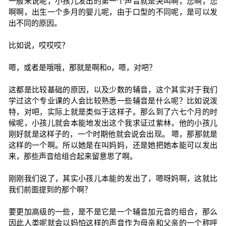
一般来说呢，小孩儿发出的第一个声音就是哭叫啊，您啊，您
啊啊，出生一个多月的婴儿呢，由于口型的不同呢，是可以发
出不同的原因。
比如说，哎哎哎？
嗯，或者是哦哦，那就是啊和o，嗯，对吧？
这都是比较基础的原因，以及少数的辅音，这个其实对于我们
学过这个专业课的人会比较熟悉一些辅音是什么呢？比如说泼
特，对吧，实际上就是类似于这样子。那么到了六七个月的时
候呢，小孩儿就会本能地发出这个我求证过紫林，他的小孩儿
刚好就是这样子的，一个时期他就会说会出现。 嗯，那那就是
这样的一个啊。所以她是在叫妈妈，还是她把她本能可以发出
来，那些声音给组合起来留意思了啊。
刚刚我们说了，其实小孩儿本能的发出了，嗯呀妈啊，这就比
我们前面提到的那个啊？
要更加高级的一些，是不是它是一个辅音加元音的组合，那么
因此人类呢就会以妈怕这样的声音作为母亲和父亲的一个称呼