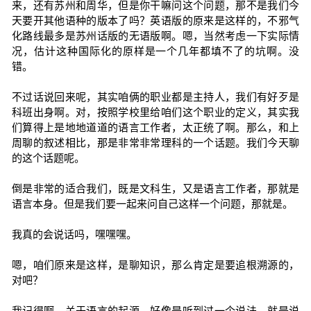
来，还有苏州和周华，但是你干嘛问这个问题，那不是我们今
天要开其他语种的版本了吗？英语版的原来是这样的，不邪气
化路线最多是苏州话版的无语版啊。嗯，当然考虑一下实际情
况，估计这种国际化的原样是一个几年都填不了的坑啊。没
错。
不过话说回来呢，其实咱俩的职业都是主持人，我们有好歹是
科班出身啊。对，按照学校里给咱们这个职业的定义，其实我
们算得上是地地道道的语言工作者，太正统了啊。那么，和上
周聊的叙述相比，那是非常非常理科的一个话题。我们今天聊
的这个话题呢。
倒是非常的适合我们，既是文科生，又是语言工作者，那就是
语言本身。但是我们要一起来问自己这样一个问题，那就是。
我真的会说话吗，嘿嘿嘿。
嗯，咱们原来是这样，是聊知识，那么肯定是要追根溯源的，
对吧？
我记得啊，关于语言的起源，好像是听到过一个说法，就是说