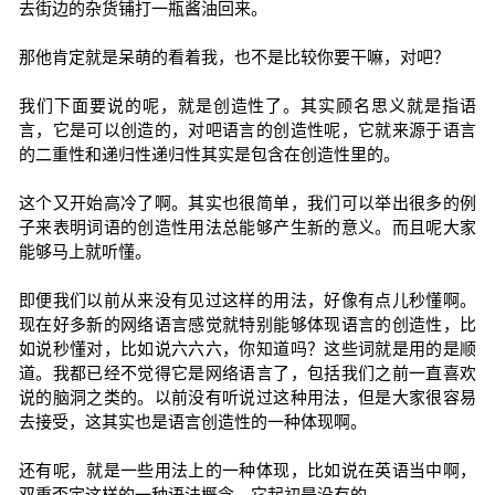
去街边的杂货铺打一瓶酱油回来。
那他肯定就是呆萌的看着我，也不是比较你要干嘛，对吧？
我们下面要说的呢，就是创造性了。其实顾名思义就是指语
言，它是可以创造的，对吧语言的创造性呢，它就来源于语言
的二重性和递归性递归性其实是包含在创造性里的。
这个又开始高冷了啊。其实也很简单，我们可以举出很多的例
子来表明词语的创造性用法总能够产生新的意义。而且呢大家
能够马上就听懂。
即便我们以前从来没有见过这样的用法，好像有点儿秒懂啊。
现在好多新的网络语言感觉就特别能够体现语言的创造性，比
如说秒懂对，比如说六六六，你知道吗？这些词就是用的是顺
道。我都已经不觉得它是网络语言了，包括我们之前一直喜欢
说的脑洞之类的。以前没有听说过这种用法，但是大家很容易
去接受，这其实也是语言创造性的一种体现啊。
还有呢，就是一些用法上的一种体现，比如说在英语当中啊，
双重否定这样的一种语法概念，它起初是没有的。