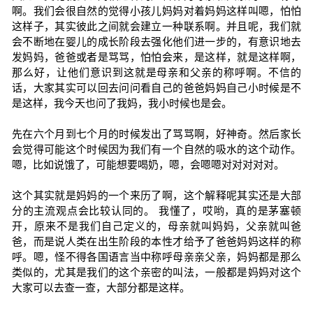
啊。我们会很自然的觉得小孩儿妈妈对着妈妈这样叫嗯，怕怕
这样子，其实彼此之间就会建立一种联系啊。并且呢，我们就
会不断地在婴儿的成长阶段去强化他们进一步的，有意识地去
发妈妈，爸爸或者是骂骂，怕怕会来，是这样，就是这样啊，
那么好，让他们意识到这就是母亲和父亲的称呼啊。不信的
话，大家其实可以回去问问看自己的爸爸妈妈自己小时候是不
是这样，我今天也问了我妈，我小时候也是会。
先在六个月到七个月的时候发出了骂骂啊，好神奇。然后家长
会觉得可能这个时候因为我们有一个自然的吸水的这个动作。
嗯，比如说饿了，可能想要喝奶，嗯，会嗯嗯对对对对对。
这个其实就是妈妈的一个来历了啊，这个解释呢其实还是大部
分的主流观点会比较认同的。 我懂了，哎哟，真的是茅塞顿
开，原来不是我们自己定义的，母亲就叫妈妈，父亲就叫爸
爸，而是说人类在出生阶段的本性才给予了爸爸妈妈这样的称
呼。嗯，怪不得各国语言当中称呼母亲亲父亲，妈妈都是那么
类似的，尤其是我们的这个亲密的叫法，一般都是妈妈对这个
大家可以去查一查，大部分都是这样。