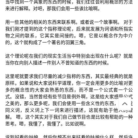
当中找到一个具象的东西的时候，我们往往会利用概念的方法
来进行解释。对吧，那我们会用一些诶比喻啊。
用一些其他的相关的东西来联系啊。或者说一个故事啊。 对于
我们刚才提到的这个指称理论呢，后来就发展为词语和所指实
物之间的联系，它其实是间接的。嗯，它是以概念作为中介
的，这个就构成了一个著名的羽翼三角。
这个理论呢在我们的现实生活当中特别会出现在什么呢？就是
当你在向别人描述一件别人不曾知道的东西的时候。
这里呢就要求我们尽量的减少指称的东西，其实最经典的就是
原样。如果说和大家说科学道理，你一定会用更多的比喻对更
多的概念性的大家会熟悉的东西，而不是一个公式套一个公
式。没错，当然曾经有些节目是例外啊，这是给大家感受公式
之美的，那么更多呢，我们会使用一些含义性的东西，比如说
同义词，反义词上下一词来进行描述，这就有助于他人的理
解。 嗯，这个其实对于我们自己做节目也是比较有帮助的一种
思考。嗯，我懂了，我懂了。比如说啊。
说到好看的姑娘，然后你想不出来好看的姑娘什么样。然后许