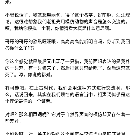
来。
不想说话了，我就想望两句，得了这个名字，好萌啊，汪汪理
论，这很难想象我们老祖先用模仿动物的声音是怎么交流的。
哎，我给你模拟一个啊，你猜猜看大概是什么意思啊。
哥哥的哥哥的熬熬旺旺哦，高高高高能听明白吗，你听到我回
答你什么了吗？
你这个感觉就是最后又出现了一只猫，我前面想表达的是我养
的一只鸡，有一只狼来了，然后把这只鸡给吃了，然后这鸡就
死了。嗯，你说的都对。
有可能吧。在上古时代，我们会用这种方式进行交流啊，那
么，话说回来，其实在我们现在的语言当中，相声词似乎是这
个理论最佳的一个证明。
对吧？那么相声词呢？它对于自然界声音的模仿却又存在着一
些差异。
比如说啊，对，关于狗狗的这个叫声在汉语当中是旺旺对对。