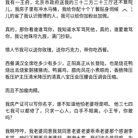
我有一王府，北京市政府送我的三十二方二十三厅还不算院
儿，我房子里有冲水马桶，我给你配十个丫鬟贴身伺候你天天
儿的省了我认识微博的人，我可以给你加粉丝加微。
真的，那你看谁谁骂你，我知道水军骂死他，真的，谁要敢骂
你，我让他珠帘九族，满门抄斩。
情人节我可以送你玫瑰，送你巧克力，带你吃西餐。
西餐满汉全席吃多少有多少，正阳高正从长登陆，也是烧花鸭
烧出去烧紫鹅猪猪肉，鸭酱鸡，腊肉风花小煮晾肉，香肠降压
板压炉主压清米降压的清真八宝压会压腰会压调会压缩。
而且不加瘦肉精。
我房产证可以写你名字，谁不知道他怕老婆呀是吧。 他三七四
七我可以都修了，只求一心人，白手不相离。小王爷，你敢
吗？
我啊哼哼，我老婆同意我就同意老婆老婆乖乖老婆那个感谢李
东学，咱们下期再见老婆好，谢谢大家，我们这个节目呢，为