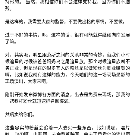
持他的。 当然，我相信你们不会这样支持我，因为你们不脑
残。
是这样的，我需要大家的监督，不要做出格的事情，不要做。
过于不好的事情，呃，这样的话，很有可能就得继续向南发展
了嘛。
对，其实呃，明星跟范斯之间的关系非常的奇妙，就我们小时
候追星的时候被爸爸妈妈乌之尾追星族，那个时候追星族叫不
务正业，但是现在的很多艺人的粉丝是以做粉丝为职业赚钱的
啊。比如说我就有这样的能力，今天咱们的这一场现场录影的
现场演出，大家来啊。
刚刚开始发布微博各方面的消息，出去是免费来现场，那我的
一帮铁杆粉丝就迅速把名额爆满。
然后卖给你们。
这些忠实的粉丝会追着一人去买一些东西，比如说呃，唱片
呐，DVD啊，电影啊，去会看首映啊，会去现场看他的演出啊