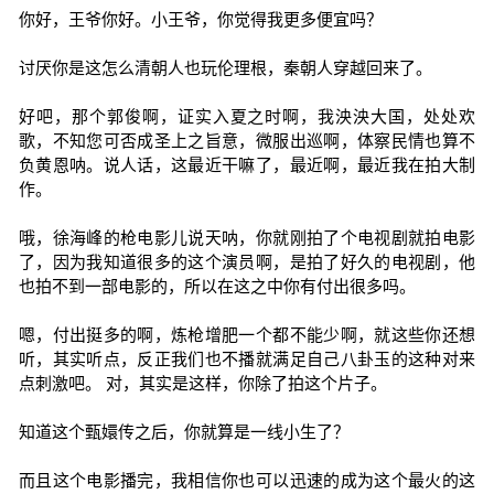
你好，王爷你好。小王爷，你觉得我更多便宜吗？
讨厌你是这怎么清朝人也玩伦理根，秦朝人穿越回来了。
好吧，那个郭俊啊，证实入夏之时啊，我泱泱大国，处处欢
歌，不知您可否成圣上之旨意，微服出巡啊，体察民情也算不
负黄恩呐。说人话，这最近干嘛了，最近啊，最近我在拍大制
作。
哦，徐海峰的枪电影儿说天呐，你就刚拍了个电视剧就拍电影
了，因为我知道很多的这个演员啊，是拍了好久的电视剧，他
也拍不到一部电影的，所以在这之中你有付出很多吗。
嗯，付出挺多的啊，炼枪增肥一个都不能少啊，就这些你还想
听，其实听点，反正我们也不播就满足自己八卦玉的这种对来
点刺激吧。 对，其实是这样，你除了拍这个片子。
知道这个甄嬛传之后，你就算是一线小生了？
而且这个电影播完，我相信你也可以迅速的成为这个最火的这