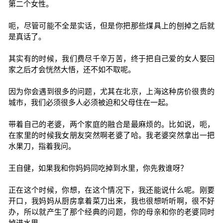
第二个女性。
呃，尽管可能不全是实话，但是你把那些煤具上的刨掉之后就
是真话了。
其实有的时候，我们费尽千辛万苦，终于把自己爱的女人娶回
家之后才会恍然大悟，还不如不取呢。
因为你会遇到很多的问题，尤其在北京，上海这种房价很贵的
城市，我们必须很多人必须被迫和父母住在一起。
带着自己的老婆，两个家庭的融合是最麻烦的。比如说，呃，
在家里的时候我女朋友突然啊老婆了哈。我老婆突然拿出一把
水果刀，指着我问。
王自健，如果我和你妈妈同吃掉到水里，你先救谁呀？
正在这个时候，你想，在这个情况下，我还能说什么呢。刚要
开口，我妈妈从厨房拿着菜刀出来，我也很想听听啊，很不好
办，所以就产生了那个经典的问题，你的母亲和你的老婆同时
掉进水里。