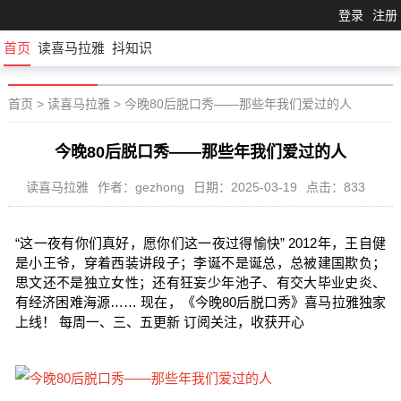
登录
注册
首页
读喜马拉雅
抖知识
首页
>
读喜马拉雅
>
今晚80后脱口秀——那些年我们爱过的人
今晚80后脱口秀——那些年我们爱过的人
读喜马拉雅
作者：gezhong
日期：2025-03-19
点击：833
“这一夜有你们真好，愿你们这一夜过得愉快” 2012年，王自健
是小王爷，穿着西装讲段子；李诞不是诞总，总被建国欺负；
思文还不是独立女性；还有狂妄少年池子、有交大毕业史炎、
有经济困难海源…… 现在，《今晚80后脱口秀》喜马拉雅独家
上线！ 每周一、三、五更新 订阅关注，收获开心