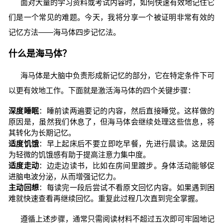
面对大量的学习资料或考试内容时，如何快速有效地记住它
们是一个常见的难题。今天，我将分享一个被证明非常有效的
记忆方法——海马体四步记忆法。
什么是海马体？
海马体是大脑中负责形成新记忆的部分，它在特定条件下可
以更有效地工作。下面就是激活海马体的四个关键步骤：
深度睡眠
：睡前读两遍要记的内容，然后直接睡觉。这样做的
原因是，虽然我们休息了，但海马体会继续处理这些信息，将
其转化为长期记忆。
适度饥饿
：早上起床后不要立即吃早餐，先进行晨读。这是因
为轻微的饥饿感有助于提高注意力集中度。
适度走动
：边走边读书，比如在房间里踱步。身体活动能够促
进脑电波分泌，从而增强记忆力。
主动回想
：每读完一段后尝试不看原文回忆内容。如果遇到困
难就快速查看再继续回忆。重复此过程几次直到完全掌握。
遵循上述步骤，通常只需阅读材料不超过五次即可牢固地记