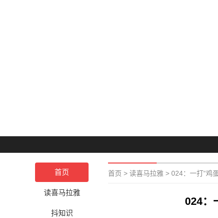
首页
首页
>
读喜马拉雅
>
024：一打“鸡
读喜马拉雅
024
抖知识