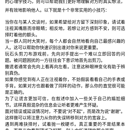
的心理学技巧，则可以帮助我们更好地理解对方的真实想法，
并有效地影响他人。以下就是十个非常实用的小技巧：
当你在与某人交谈时，如果希望给对方留下深刻印象，请试着
注视其嘴唇而非眼睛；相反地，若想让对方感到不安，则可选
择盯着他的额头。
当一群人同时大笑时，每个人都会自然地看向自己最感兴趣的
人。这可以帮助你快速识别出谁对你来说更重要。
玩石头剪刀布游戏前，先向对手提出一个难以立即回答的问
题。被问题困扰的一方往往会下意识地首先出剪刀。
撒谎者通常会先向上看再向左看。注意这种眼神变化有助于辨
别真伪。
如果你感觉到有人正在注视着你，不妨假装看看自己的手表或
手背。如果对方也跟着做了同样的动作，那么你的直觉很可能
是正确的。
为了让谎言更加可信，在叙述中加入一些关于自己的尴尬细
节。这样真假混杂的信息会让听者更难产生怀疑。
面对错误或延误情况时，不要说“对不起”，而是改为说“谢谢”。
这样做可以将注意力从你的失误转移到对方的宽容上。
遇到两难抉择时，试着抛一枚硬币。真正重要的不是结果本