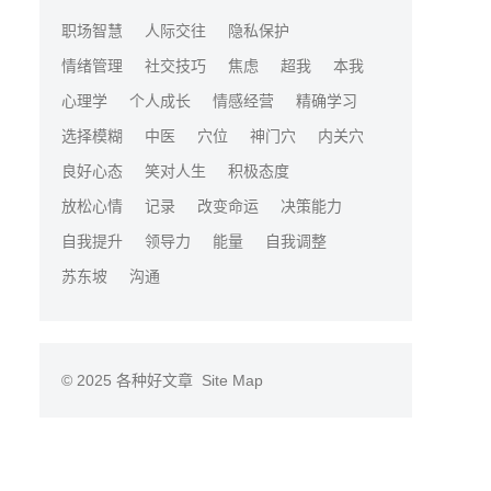
职场智慧
人际交往
隐私保护
情绪管理
社交技巧
焦虑
超我
本我
心理学
个人成长
情感经营
精确学习
选择模糊
中医
穴位
神门穴
内关穴
良好心态
笑对人生
积极态度
放松心情
记录
改变命运
决策能力
自我提升
领导力
能量
自我调整
苏东坡
沟通
© 2025
各种好文章
Site Map