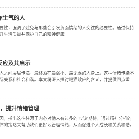
你生气的人
要性，强调了避免与那些会引发负面情绪的人交往的必要性。通过保持
升生活质量并保护自己的精神健康。
反应及其启示
人之间层层传递，最终落在最弱小、最无辜的人身上。这种情绪传染不
际关系和社会和谐。本文将深入探讨踢猫效应的含义，并提供四点重要
维，提升情绪管理
因，指出这往往源于内心对他人有过多的‘应该’期待。通过精神分析的
体的策略来帮助我们更好地管理情绪，从而促进个人成长和关系和谐。