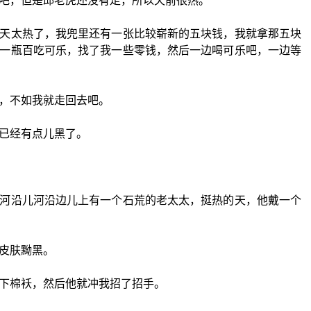
吧，但是邱老虎还没有走，所以天前很热。
天太热了，我兜里还有一张比较崭新的五块钱，我就拿那五块
一瓶百吃可乐，找了我一些零钱，然后一边喝可乐吧，一边等
，不如我就走回去吧。
已经有点儿黑了。
河沿儿河沿边儿上有一个石荒的老太太，挺热的天，他戴一个
皮肤黝黑。
下棉袄，然后他就冲我招了招手。