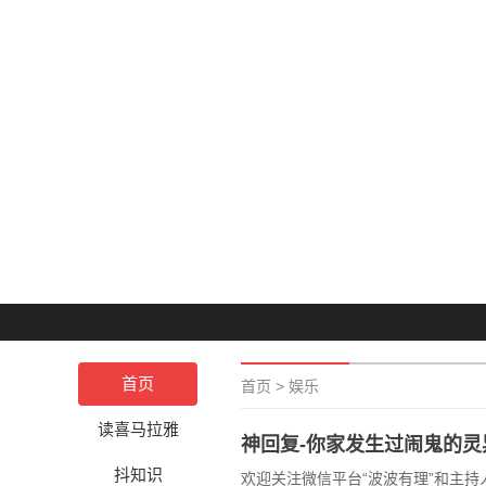
首页
首页
>
娱乐
读喜马拉雅
神回复-你家发生过闹鬼的灵
抖知识
欢迎关注微信平台“波波有理”和主持