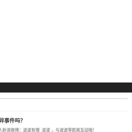
异事件吗？
人新浪微博：波波有理_波波 ，与波波零距离互动哦！