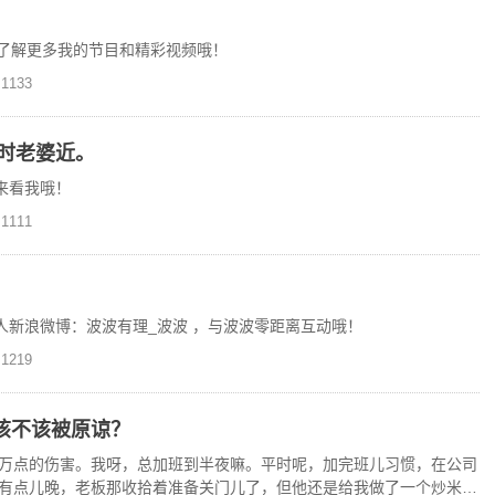
？
来了解更多我的节目和精彩视频哦！
1133
时老婆近。
来看我哦！
1111
人新浪微博：波波有理_波波 ，与波波零距离互动哦！
1219
该不该被原谅？
万点的伤害。我呀，总加班到半夜嘛。平时呢，加完班儿习惯，在公司
有点儿晚，老板那收拾着准备关门儿了，但他还是给我做了一个炒米