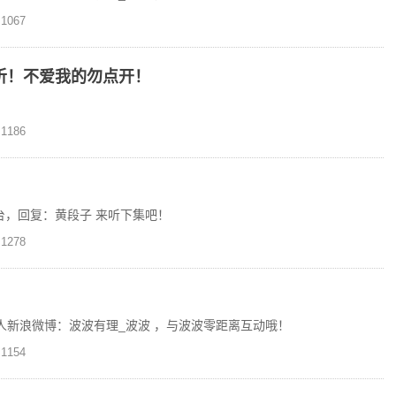
1067
听！不爱我的勿点开！
1186
平台，回复：黄段子 来听下集吧！
1278
人新浪微博：波波有理_波波 ，与波波零距离互动哦！
1154