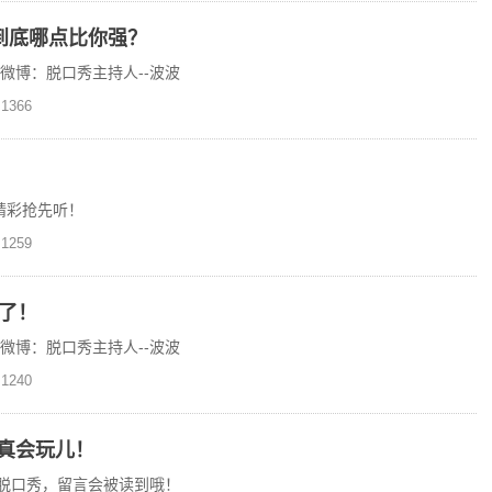
到底哪点比你强？
浪微博：脱口秀主持人--波波
1366
限精彩抢先听！
1259
了！
浪微博：脱口秀主持人--波波
1240
真会玩儿！
O脱口秀，留言会被读到哦！