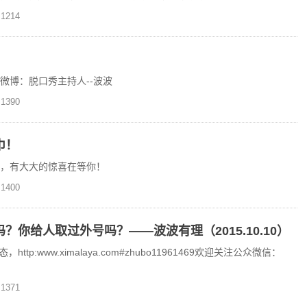
我说我俩呀，都一样是劳
1214
！
浪微博：脱口秀主持人--波波
1390
巾！
台，有大大的惊喜在等你！
1400
你给人取过外号吗？——波波有理（2015.10.10）
:www.ximalaya.com#zhubo11961469欢迎关注公众微信：
1371