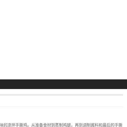
味的凉拌手撕鸡。从准备食材到蒸制鸡腿，再到调制酱料和最后的手撕