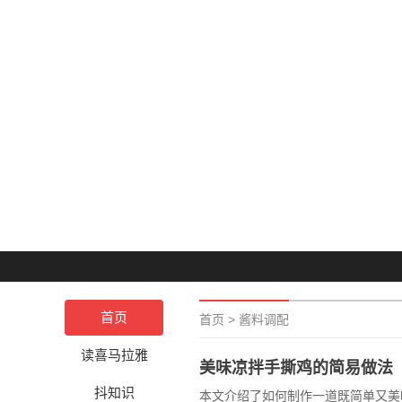
首页
首页
>
酱料调配
读喜马拉雅
美味凉拌手撕鸡的简易做法
抖知识
本文介绍了如何制作一道既简单又美