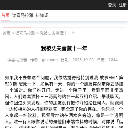
登录
注册
首页
读喜马拉雅
抖知识
首页
>
读喜马拉雅
>
我被丈夫雪藏十一年
我被丈夫雪藏十一年
读喜马拉雅
作者：gezhong
日期：2023-10-29
点击：1244
如果我不去想这个问题，我依然觉得他特别爱我 故事FM ❜ 第
523 期 想象一下：如果有一天，你的一个朋友突然带你去参加
一个派对。你们推开门，走进一个院子里，看到里面非常热
闹，人们端着酒杯三三两两的站在一起互相介绍、攀谈聊天。
但你回过头来发现，你的朋友没有把你介绍给任何人，就跑到
一边和相熟的人打招呼寒暄，完全忘了你的存在。 你只能一个
人拿起一杯饮料，孤零零地站在酒水台旁边，像是一个透明
人。唯一有人跟你说话的是他们来端饮料的时候，对你说「借
过」。 这个时候，你开始问自己，我为什么会出现在这里；我