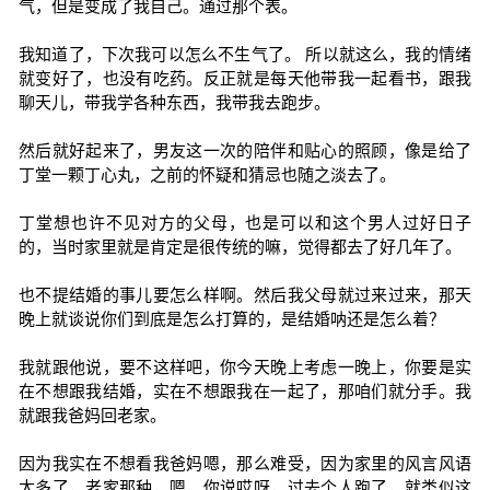
气，但是变成了我自己。通过那个表。
我知道了，下次我可以怎么不生气了。 所以就这么，我的情绪
就变好了，也没有吃药。反正就是每天他带我一起看书，跟我
聊天儿，带我学各种东西，我带我去跑步。
然后就好起来了，男友这一次的陪伴和贴心的照顾，像是给了
丁堂一颗丁心丸，之前的怀疑和猜忌也随之淡去了。
丁堂想也许不见对方的父母，也是可以和这个男人过好日子
的，当时家里就是肯定是很传统的嘛，觉得都去了好几年了。
也不提结婚的事儿要怎么样啊。然后我父母就过来过来，那天
晚上就谈说你们到底是怎么打算的，是结婚呐还是怎么着？
我就跟他说，要不这样吧，你今天晚上考虑一晚上，你要是实
在不想跟我结婚，实在不想跟我在一起了，那咱们就分手。我
就跟我爸妈回老家。
因为我实在不想看我爸妈嗯，那么难受，因为家里的风言风语
太多了，老家那种，嗯，你说哎呀，过去个人跑了，就类似这