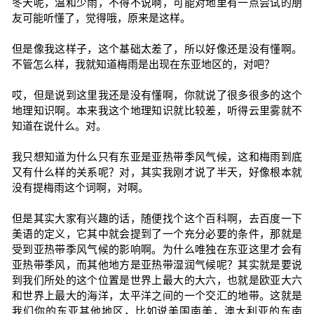
冬天呢，温和少雨，不得不说啊，可能对地里有一点尝试的朋
友可能听懂了，觉得哦，原来是这样。
但是像我这样子，这个基础太差了，所以好像还是没有懂啊。
不管怎么样，我就知道梅雨是出现在东亚地区的，对吧？
哎，但是说到这里我还是没有懂啊，你就说了很多很多的这个
地理知识啊。本来我这个地理知识就比较差，听得云里雾就不
知道在说什么。对。
我只想知道为什么只有东亚是亚热带季风气候，这和梅雨到底
又有什么样的关系呢？对，其实我刚才说了半天，好像根本就
没有提梅雨这个词啊，对啊。
但是其实大家有兴趣的话，随便找个这个百科啊，去百度一下
美语的定义，它其中就会提到了一个充分必要的条件，那就是
受到亚热带季风气候的影响啊。为什么唯独在东亚这里才会有
亚热带季风，而其他地方是亚热带湿润气候呢？其实就是要说
到我们所处的这个位置是世界上最大的大六，也就是欧亚大六
和世界上最大的海洋，太平洋之间的一个交汇的地带。这就是
我们你的东亚其他地区，比如说美国南美，澳大利亚的东南