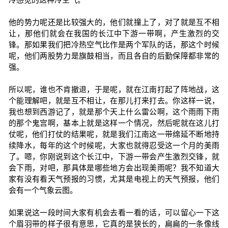
他的势力呢还是比较强大的，他们就撞上了，对了就是互不相
让，那他们就会在我国的长江中下游一带啊，产生激烈的交
锋。那如果我们把冷热空气比作是两个军队的话，那这个时候
呢，他们两股势力是旗鼓相当，而且各自的后勤保障都非常的
强。
所以呢，谁也不肯撤退，于是呢，就在江南打起了阵地战，这
个能理解吧，就是互不相让，在那儿打来打去。你这样一说，
我也想到西游记了，就是那个天上什么雷公啊，这个雨雨下雨
的那个鬼宫啊，基本上就是这样一个情况，然后呢就在这儿打
仗呢，他们打仗的结果呢，就是我们江南这一带绵延不断地持
续降水，每年的这个时候呢，大家也就得忍受这一个月的美雨
了。嗯，你刚说到这个长江中，下游一带会产生激烈交锋，就
会下雨，对吧，那具体是哪些地方会出现美雨呢？我不知道大
家有没有看天气预报的习惯，尤其是电视上的天气预报，他们
会有一个气象云图。
如果说这一段时间大家有机会去看一看的话，可以留心一下这
个眉羽带的样子很有意思，它真的是狭长的，扁扁的一条像线