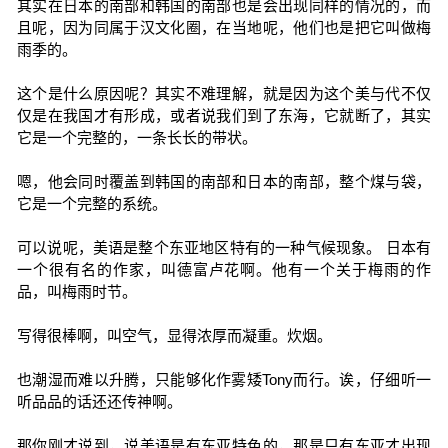
其实在日本的南部和韩国的南部也是会出现同样的情况的，而
且呢，因为同属于汉文化圈，在当地呢，他们也是把它叫做梅
雨季的。
这个是什么原因呢？其实不难理解，就是因为这个美与代不仅
仅是在我国才有形成，或者说我们到了东海，它就断了，其实
它是一个完整的，一条长长的带状。
嗯，他会同时覆盖到韩国的南部和日本的南部，整个煤与袋，
它是一个完整的系统。
可以说呢，美语是整个东亚地区特有的一种气候现象。 日本有
一个很有名的作家，叫德富卢花啊。他有一个关于梅雨的作
品，叫梅雨时节。
写得很棒啊，叫空气，显得浓厚而凝重。炊烟。
也潮湿而难以升腾，只能够化作雾矮Tony而行。诶，仔细听一
听品品的话还还传神啊。
那你刚才说到，说美语是有东亚特色的，那是只有东亚才出现