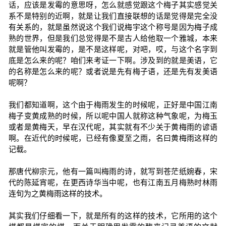
话，应该是发霉的意思呀，怎么就感觉跟这个梅子其实感觉关
系不是特别的近啊，就是让我们直接联想的话是觉得是完全没
有关系的，就是虽然说这个我们说梅宇这个称号是因为梅子成
熟的世界，但是我们总觉得是不是古人给他取一个雅城，本来
就是管他叫发霉的，是不是这样呢，对吧，哎，与这个名字到
底是怎么来的呢？咱们来考证一下啊。涉及到的就是美语，它
的名称是怎么来的呢？或者说是先有梅子语，还是先有发美语
呢啊？
我们都知道啊，这个由于梅雨发生的时候呢，正好是中国江南
梅子变黄成熟的时候，所以呢中国人就称这种气象呢，为梅玉
或者是黄梅天，早在汉代呢，其实就有不少关于黄梅雨的谚语
啊。在近代的时候呢，已经有像夏至之雨，名曰黄梅雨这样的
记载。
那唐代柳宗元，他有一篇叫梅雨的诗，就写到苍茫纸婉春，宋
代的陈延宵呢，在更西诗华当中呢，也有江南五月梅熟时林雨
连旬为之黄梅雨这样的技术。
其实我们仔细看一下，就是所有的这样的技术，它所用的这个