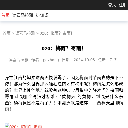
登录
注册
首页
读喜马拉雅
抖知识
首页
>
读喜马拉雅
>
020：梅雨？霉雨！
020：梅雨？霉雨！
读喜马拉雅
作者：gezhong
日期：2024-10-03
点击：717
身在江南的旭岽这两天快发霉了，因为梅雨时节雨真的是下不
停！那为什么世界那么唯独江南才有梅雨呢？梅雨是怎么形成
的？世界上其他地方就没有这种6、7月集中的降水吗？梅雨和
霉雨到底哪个写法才标准？”黄梅天“的黄梅，到底是什么东
西？杨梅竟然不是梅子？！本期原来是这样——黄梅天里聊梅
雨！