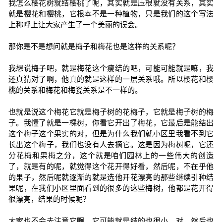
我怎么樱花树就结樱桃了呢，其实就是压根就没有关系，其实
就是樱花和樱桃，它根本不是一种植物，只是我们的这个写法
上称呼上让大家产生了一个美丽的误会。
那你是不是想问就是梅子和梅花也是这样的关系呢？
我想说梅子吧，就是梅花这个瘦结的吧，可能可能就是嘛，我
还真猜对了啊，他真的就是这样的一层关系哦。所以樱花和樱
桃的关系和梅花和梅瓷关系是不一样的。
也就是说这个梅花它就是梅子树的花梅子，它就是梅子树的梅
子。我懂了就是一棵树，你看它开出了梅花，它最后是能结出
这个梅子这个果实的对，但是为什么我们就小区里我看不到它
长出这个梅子，我们也没有人去摘它。这是因为梅树呢，它还
分花梅和果梅之分，这个就是咱们园林上的一些伟大的创造
了，就是有的呢，就觉得这个花开得好看，然后呢，不在乎他
的果子，然后呢就逐渐的就是选他开花漂亮的那些继续引种结
果呢，在我们小区里面看到的很多的这些梅树，他都是花开得
很漂亮，结果的时候呢？
大家也不会去注意它啊，它可能就是结的也很小。对，然后也