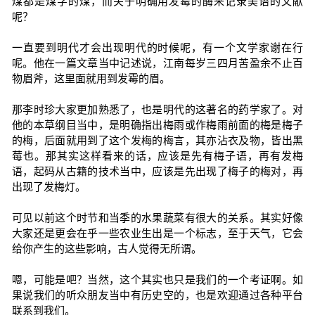
煤都是煤字的煤，而关于明确用发霉的酶来记录美语的文献
呢？
一直要到明代才会出现明代的时候呢，有一个文学家谢在行
呢。他在一篇文章当中记述说，江南每岁三四月苦盈余不止百
物眉斧，这里面就用到发霉的眉。
那李时珍大家更加熟悉了，也是明代的这著名的药学家了。对
他的本草纲目当中，是明确指出梅雨或作梅雨前面的梅是梅子
的梅，后面就用到了这个发梅的梅言，其亦沾衣及物，皆出黑
莓也。那其实这样看来的话，应该是先有梅子语，再有发梅
语，起码从古籍的技术当中，应该是先出现了梅子的梅对，再
出现了发梅灯。
可见以前这个时节和当季的水果蔬菜有很大的关系。其实好像
大家还是更会在乎一些农业生出是一个标志，至于天气，它会
给你产生的这些影响，古人觉得无所谓。
嗯，可能是吧？当然，这个其实也只是我们的一个考证啊。如
果说我们的听众朋友当中有历史空的，也是欢迎通过各种平台
联系到我们。