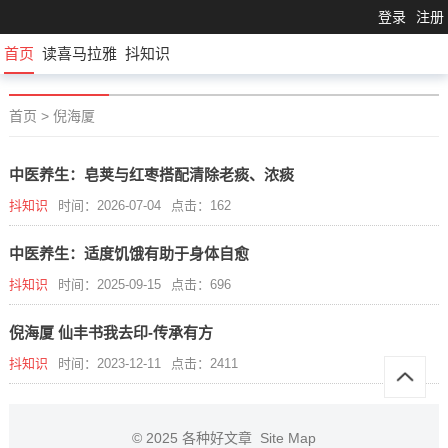
登录
注册
首页
读喜马拉雅
抖知识
首页
>
倪海厦
中医养生：皂荚与红枣搭配清除老痰、浓痰
抖知识
时间：2026-07-04
点击：162
中医养生：适度饥饿有助于身体自愈
抖知识
时间：2025-09-15
点击：696
倪海厦 仙丰书我去印-传承有方
抖知识
时间：2023-12-11
点击：2411
© 2025
各种好文章
Site Map