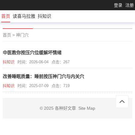
登录
注册
首页
读喜马拉雅
抖知识
首页
>
神门穴
中医教你按压穴位缓解坏情绪
抖知识
时间：2026-06-04
点击：267
改善睡眠质量：睡前按压神门穴与内关穴
抖知识
时间：2025-07-09
点击：719
© 2025
各种好文章
Site Map