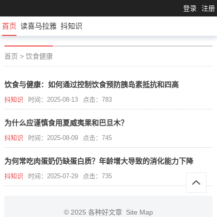
登录
注册
首页
读喜马拉雅
抖知识
首页
>
饮食健康
饮食与健康：如何通过控制饮食预防胰岛素抵抗和四高
抖知识
时间：2025-08-13
点击：783
为什么应谨慎食用夏威夷果和巴旦木？
抖知识
时间：2025-08-09
点击：745
为何常吃肉蛋奶仍缺蛋白质？年龄增大导致的消化能力下降
抖知识
时间：2025-07-29
点击：735
© 2025
各种好文章
Site Map