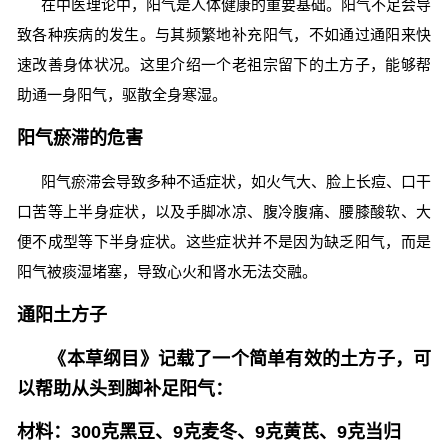
在中医理论中，阳气是人体健康的重要基础。阳气不足会导
致各种疾病的发生。与其频繁地补充阳气，不如通过通阳来快
速改善身体状况。这里介绍一个老祖宗留下的土方子，能够帮
助通一身阳气，驱散全身寒湿。
阳气瘀滞的危害
阳气瘀滞会导致多种不适症状，如火气大、脸上长痘、口干
口苦等上半身症状，以及手脚冰凉、腹冷腹痛、腰膝酸软、大
便不成型等下半身症状。这些症状并不是因为缺乏阳气，而是
阳气被痰湿堵塞，导致心火和肾水无法交融。
通阳土方子
《本草纲目》记载了一个简单有效的土方子，可
以帮助从头到脚补足阳气：
材料：
300克黑豆、9克麦冬、9克黄芪、9克当归