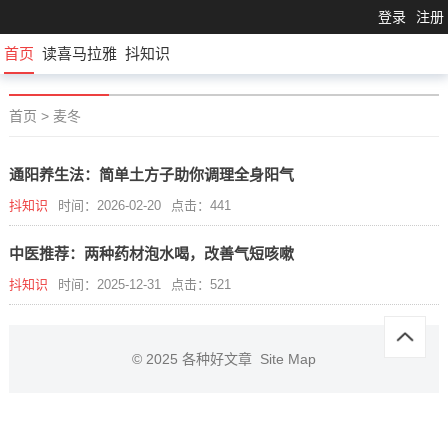
登录
注册
首页
读喜马拉雅
抖知识
首页
>
麦冬
通阳养生法：简单土方子助你调理全身阳气
抖知识
时间：2026-02-20
点击：441
中医推荐：两种药材泡水喝，改善气短咳嗽
抖知识
时间：2025-12-31
点击：521
© 2025
各种好文章
Site Map