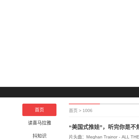
首页
首页
>
1006
读喜马拉雅
“美国式推娃”，听完你是不
抖知识
片头曲：Meghan Trainor - ALL TH