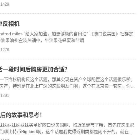
1429
单反相机
ve hundred miles “给大家加油，加更健康的食用油” 《随口说美国》社群定
级初榨牛油果油礼盒装热销中，牛油果花蜂蜜和盐焗
1276
活一段时间后购房更加合适？
一下洛杉矶构反这个话题，那其实现在资产全球配置这个话题很乐啦。
房产，特别是在北上广深的这些朋友们啊，这个在北京卖一套房，你就
啊。所以呢，今天要来
1291
背后的故事和思考！
ve的咖喱妹妹妹妹妹妹妹妹买单好随口说美国呃，临近圣诞节了哈，首先在这里祝
聊比特币Big kind啊，这个话题我觉得近期类都是闹不开的。就在几