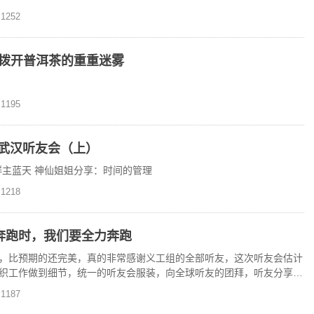
1252
 拨开普洱茶的重重迷雾
1195
-武汉听友会（上）
群主蓝天 神仙姐姐分享：时间的管理
1218
奔跑时，我们要全力奔跑
，比预期的还完美，真的非常感谢义工组的全部听友，这次听友会估计
织工作做到细节，统一的听友会服装，向全球听友的团拜，听友分享的
个小时直接加工出一根
1187