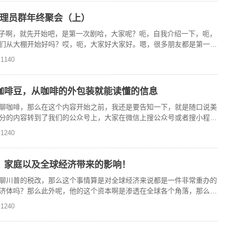
2020管理员群年终聚会（上）
VK，那这样子啊，就先开始吧，是第一次剧哈，大家呢？呃，自我介绍一下，呃，
们从大棚开始好吗？哎，呃，大家好大家好。嗯，很多朋友都是第一次
呃
1140
咖啡豆，从咖啡的外包装就能读懂的信息
聊咖啡，那么在这个内容开始之前，我还是要告知一下，就是随口说美
分的内容转到了我们的公众号上，大家在微信上搜公众号或者搜小程序
限。那么在这里啊，我
1240
、家庭以及全球经济带来的影响！
聊川普的税改，那么这个事情算是对全球经济来说都是一件非常重办的
济体吗？那么此外呢，他的这个资本啊是渗透在全球各个角落，那么这
次。岁无变化。所以这
1240