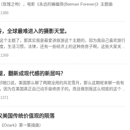
 Rose”（玫瑰之吻），电影《永远的蝙蝠侠(Batman Forever)》主题曲
1389
波浪谷，全球最难进入的摄影天堂。
这个主题了，那其实我是最爱讲旅游这个主题的，因为我自己喜欢旅行
度，生活习惯，法律，还有一些经济上的这种房房子啊，这些大家关心
异。所以就多讲了一些
1269
屋，翻新成现代感的新居吗？
 come on，好随口说，美国那么聊了两期没用的风花雪月，那么这期呢来聊一些有
，因为在美国真正自己动手装修房子的。而且做到我这么彻底的这个工
1371
叹美国传统价值观的陨落
rk（《Ozark》第一集插曲）