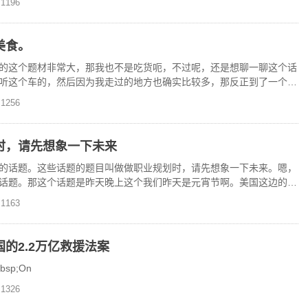
1196
美食。
的这个题材非常大，那我也不是吃货呃，不过呢，还是想聊一聊这个话
听这个车的，然后因为我走过的地方也确实比较多，那反正到了一个地
不是说赶吃赶点啊就是
1256
时，请先想象一下未来
的话题。这些话题的题目叫做做职业规划时，请先想象一下未来。嗯，
话题。那这个话题是昨天晚上这个我们昨天是元宵节啊。美国这边的这
居啊一起两个家庭啊，
1163
的2.2万亿救援法案
bsp;On
1326