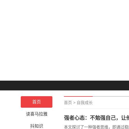
首页
首页
>
自我成长
读喜马拉雅
强者心态：不勉强自己，让
抖知识
本文探讨了一种强者思维，即通过稳