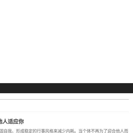
他人适应你
固自我、形成稳定的行事风格来减少内耗。当个体不再为了迎合他人而